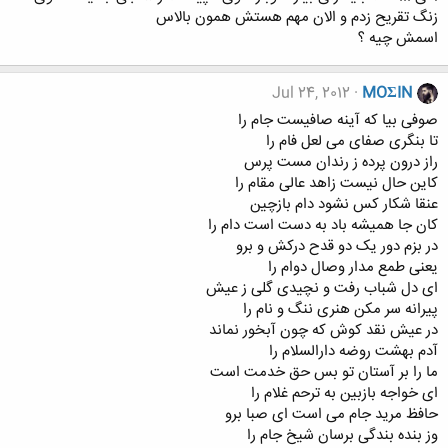
زنگ تقریح زدم و الان مهم هستش همون بالاس
اسمش چیه ؟
Jul 24, 2012
MOΣIN
صوفی بیا که آینه صافیست جام را
تا بنگری صفای می لعل فام را
راز درون پرده ز رندان مست پرس
کاین حال نیست زاهد عالی مقام را
عنقا شکار کس نشود دام بازچین
کان جا همیشه باد به دست است دام را
در بزم دور یک دو قدح درکش و برو
یعنی طمع مدار وصال دوام را
ای دل شباب رفت و نچیدی گلی ز عیش
پیرانه سر مکن هنری ننگ و نام را
در عیش نقد کوش که چون آبخور نماند
آدم بهشت روضه دارالسلام را
ما را بر آستان تو بس حق خدمت است
ای خواجه بازبین به ترحم غلام را
حافظ مرید جام می است ای صبا برو
وز بنده بندگی برسان شیخ جام را