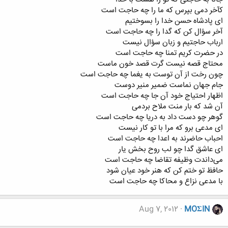
کآخر دمی بپرس که ما را چه حاجت است
ای پادشاه حسن خدا را بسوختیم
آخر سؤال کن که گدا را چه حاجت است
ارباب حاجتیم و زبان سؤال نیست
در حضرت کریم تمنا چه حاجت است
محتاج قصه نیست گرت قصد خون ماست
چون رخت از آن توست به یغما چه حاجت است
جام جهان نماست ضمیر منیر دوست
اظهار احتیاج خود آن جا چه حاجت است
آن شد که بار منت ملاح بردمی
گوهر چو دست داد به دریا چه حاجت است
ای مدعی برو که مرا با تو کار نیست
احباب حاضرند به اعدا چه حاجت است
ای عاشق گدا چو لب روح بخش یار
می‌داندت وظیفه تقاضا چه حاجت است
حافظ تو ختم کن که هنر خود عیان شود
با مدعی نزاع و محاکا چه حاجت است
Aug 7, 2012
MOΣIN