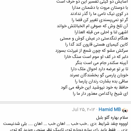
آسایش دو گیتی تفسیر این دو حرف است
با دوستان مروت با دشمنان مدارا
در کوی نیک نامی ما را گذر ندادند
گر تو نمی‌پسندی تغییر کن قضا را
آن تلخ وش که صوفی ام الخبائثش خواند
اشهی لنا و احلی من قبله العذارا
هنگام تنگدستی در عیش کوش و مستی
کاین کیمیای هستی قارون کند گدا را
سرکش مشو که چون شمع از غیرتت بسوزد
دلبر که در کف او موم است سنگ خارا
آیینه سکندر جام می است بنگر
تا بر تو عرضه دارد احوال ملک دارا
خوبان پارسی گو بخشندگان عمرند
ساقی بده بشارت رندان پارسا را
حافظ به خود نپوشید این خرقه می آلود
ای شیخ پاکدامن معذور دار ما را
Jul 25, 2012
Hamid MB
سلام بهاره گلو بلبل
اوووه چقد شرایط :دی ..خب خب ... اهان خب ... اهان .... بلی شدنیست
:دی ... فقط باید رای بیاره دوباره توی تاپیک نظر سنجی جدید که توی