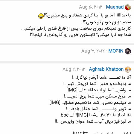
Aug 5, 2012
Maenad
یا خداااااا ما رو با اینا کردی هفتاد و پنج میلیون؟!
سلام عزیزم خوبم تو خوبی؟!
کار بدی نمیکنم دوران نقاهت پس از فارغ شدن را طی میکنم...
شما چه کارا میکنی؟ تابستون خوبی رو گذروندی تا اینجا؟!
Aug 3, 2012
MOΣIN
Aug 2, 2012
Aghrab Khatoon
آقا ما تفــــ...شما آبشار نیاگارا...!
ما بدبخت و حقیر...شما کوروش کبیر...!
ما واشر...شما ارباب حلقه ها...![IMG]
ما طرح مسکن مهر...شما برج العربــ..!
ما مینیمم نسبی...شما ماکسیمم مطلق..![IMG]
ما کویر لوتــــــ...شما جنگل بلوط...!
آقا اصلا ما 20:30....شما bbc....!!![IMG]
ما قیژ قیژ دیال آپ....شما امواج وایرلس...!!