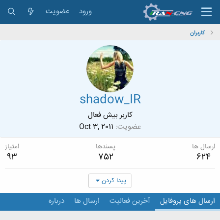
ورود
عضویت
کاربران
shadow_IR
کاربر بیش فعال
عضویت
Oct 3, 2011
ارسال ها
پسندها
امتیاز
93
752
624
پیدا کردن
ارسال های پروفایل
آخرین فعالیت
ارسال ها
درباره