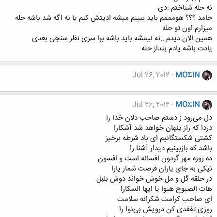
نه حله شناختم :دی
حامد ؟؟؟ هومممم باید ببینم میشه ادیتش کنم یا نه اگه شد باشه حله
میزارم اون تو حله
همین الان دیدم ..نه نیمشه باید باشه برا سری نظر سنجی بعدی
یادت باشه یادم بنداز حله
Jul 26, 2012
MOΣIN
Jul 26, 2012
MOΣIN
دل می‌رود ز دستم صاحب دلان خدا را
دردا که راز پنهان خواهد شد آشکارا
کشتی شکستگانیم ای باد شرطه برخیز
باشد که بازبینیم دیدار آشنا را
ده روزه مهر گردون افسانه است و افسون
نیکی به جای یاران فرصت شمار یارا
در حلقه گل و مل خوش خواند دوش بلبل
هات الصبوح هبوا یا ایها السکارا
ای صاحب کرامت شکرانه سلامت
روزی تفقدی کن درویش بی‌نوا را