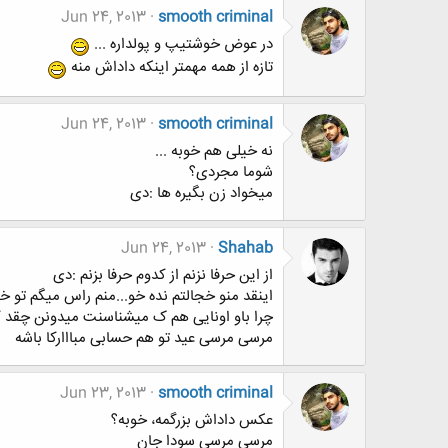
Jun 24, 2013
smooth criminal
در عوض خوشتیپ و پولداره ...
تازه از همه مهمتر اینکه داداش منه
Jun 24, 2013
smooth criminal
نه خیلی هم خوبه ...
شوما مجردی؟
میخواد زن بگیره ها :دی
Jun 24, 2013
Shahab
از این حرفا نزنم از کدوم حرفا بزنم :دی
اینقد منو خجالتم نده خو...منم راس میگم تو خ
چرا باو اونایی هم ک میشناسنت میدونن چقد 
مرسی مرسی عید تو هم حسابی مبااارکا باشه
Jun 23, 2013
smooth criminal
عکس داداش بزرگمه، خوبه؟
مرسی مرسی سودا جان