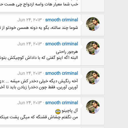
خب شما معیار هات واسه ازدواج چی هست حال
Jun 24, 2013
smooth criminal
شوما چند سالته، بگو یه دونه همسن خودتو از تو
Jun 24, 2013
smooth criminal
هرجور راحتی
البته اگه اینو گفتی که با داداش کوچیکش بتونی
Jun 24, 2013
smooth criminal
آخه رنگیش دیگه خیلی دخدر کش میشه ... :د
آورین آورین، فقط چون دخدرا زیادن باید تا آ
Jun 24, 2013
smooth criminal
آل پاچینو
من نگفتم چشاش قشنگه که میگی پشت عینکه 