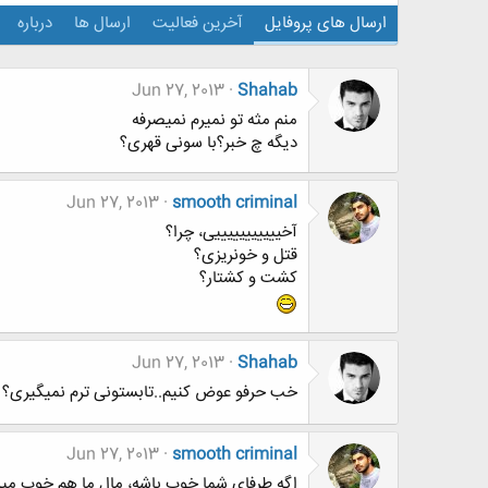
ارسال های پروفایل
آخرین فعالیت
ارسال ها
درباره
Jun 27, 2013
Shahab
منم مثه تو نمیرم نمیصرفه
دیگه چ خبر؟با سونی قهری؟
Jun 27, 2013
smooth criminal
آخیییییییییییی، چرا؟
قتل و خونریزی؟
کشت و کشتار؟
Jun 27, 2013
Shahab
خب حرفو عوض کنیم..تابستونی ترم نمیگیری؟
Jun 27, 2013
smooth criminal
اگه طرفای شما خوب باشه، مال ما هم خوب می