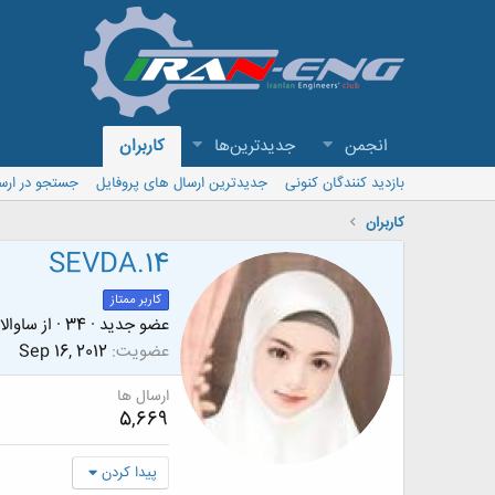
انجمن
جدیدترین‌ها
کاربران
بازدید کنندگان کنونی
جدیدترین ارسال های پروفایل
جستجو در ارس
کاربران
SEVDA.14
کاربر ممتاز
عضو جدید
·
34
·
از
ساوالا
عضویت
Sep 16, 2012
ارسال ها
5,669
پیدا کردن