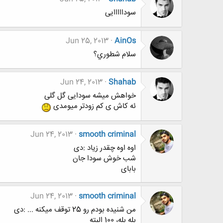
سودااااایی
Jun 25, 2013
AinOs
سلام شطوري؟
Jun 24, 2013
Shahab
خواهش میشه سودایی گل گلی
ئه کاش ی کم زودتر میومدی
Jun 24, 2013
smooth criminal
اوه اوه چقدر زیاد :دی
شب خوش سودا جان
بابای
Jun 24, 2013
smooth criminal
من شنیده بودم رو 25 توقف میکنه ... :دی
بله بله، 100 البته