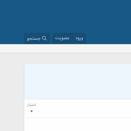
ورود
عضویت
جستجو
امتیاز
0