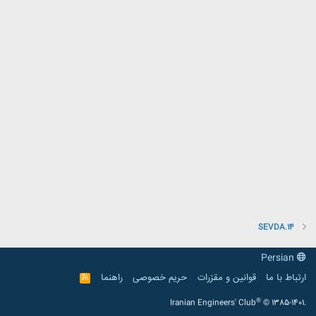
SEVDA.14
Persian
ارتباط با ما
قوانین و مقرّرات
حریم خصوصی
راهنما
R
S
S
®
Iranian Engineers' Club
© 1385-1401.