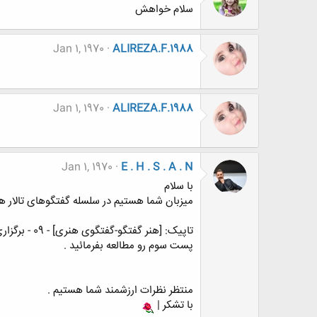
سلام خواهش
Jan 1, 1970
ALIREZA.F.1988
Jan 1, 1970
ALIREZA.F.1988
Jan 1, 1970
E . H . S . A . N
با سلام
میزبان شما هستیم در سلسله گفتگوهای تالار هن
تاپیک: [هنر گفتگو-گفتگوی هنری] - 09 - برگزاری مسابقات آوازخوانی و دکلمه و مسائل پیرامون آن
پست سوم رو مطالعه بفرمائید .
منتظر نظرات ارزشمند شما هستیم .
با تشکر |