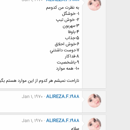
به نظرت من كدومم
1- خوشگل
2- خوش تبپ
3-مهربون
4-باوفا
5-جذاب
6-خوش احلاق
7-دوست داشتني
8-فداكار
9-باشخصيت
10- همه موارد
ناراحت نميشم هر كدوم از اين موارد هستم بگي
Jan 1, 1970
ALIREZA.F.1988
Jan 1, 1970
ALIREZA.F.1988
سلام