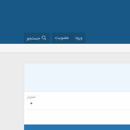
ورود
عضویت
جستجو
امتیاز
0