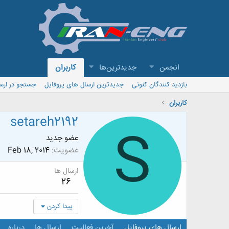
انجمن
جدیدترین‌ها
کاربران
بازدید کنندگان کنونی
جدیدترین ارسال های پروفایل
جستجو در ارس
کاربران
setareh2192
S
عضو جدید
عضویت
Feb 18, 2014
ارسال ها
26
پیدا کردن
ارسال های پروفایل
آخرین فعالیت
ارسال ها
درباره