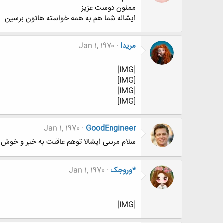
ممنون دوست عزيز
ايشاله شما هم به همه خواسته هاتون برسين
مریدا
Jan 1, 1970
[IMG]
[IMG]
[IMG]
[IMG]
Jan 1, 1970
GoodEngineer
سلام مرسی ایشالا توهم عاقبت به خیر و خو
*وروجک
Jan 1, 1970
[IMG]