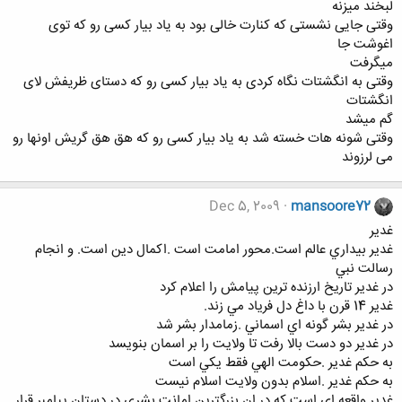
لبخند میزنه
وقتی جایی نشستی که کنارت خالی بود به یاد بیار کسی رو که توی
اغوشت جا
میگرفت
وقتی به انگشتات نگاه کردی به یاد بیار کسی رو که دستای ظریفش لای
انگشتات
گم میشد
وقتی شونه هات خسته شد به یاد بیار کسی رو که هق هق گریش اونها رو
می لرزوند
Dec 5, 2009
mansoore72
غدير
غدير بيداري عالم است.محور امامت است .اكمال دين است. و انجام
رسالت نبي
در غدير تاريخ ارزنده ترين پيامش را اعلام كرد
غدير 14 قرن با داغ دل فرياد مي زند.
در غدير بشر گونه اي اسماني .زمامدار بشر شد
در غدير دو دست بالا رفت تا ولايت را بر اسمان بنويسد
به حكم غدير .حكومت الهي فقط يكي است
به حكم غدير .اسلام بدون ولايت اسلام نيست
غدير واقعه اي است كه در ان بزرگترين امانت بشري در دستان پيامبر قرار