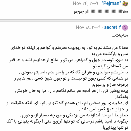
Nov 24, 2009
"Pejman"
سلااااااااااااااااااااااااااااااام جوجو
Nov 18, 2009
secret_f
S
مناجات...
همانا من مشتاقم به تو ، به ربوبیت معرفتم و گواهم بر اینکه تو خدای
منی و بازگشت من به
به سوی توست. جهل و گمراهی من تو را مانع از هدایتم نشد و هر قدر
من گستاخی کردم تو
به خویشم خواندی و هر آن گاه که تو را خواندم ، اجابتم نمودی .
تو همانی که کسی چون تو نیست و تو چون هیچ کسی . غم هایم را
برطرف ساز و بر عیوبم
پرده پوشی کن . از هر آنچه هراسانم نگاهم دار . مرا به حال خویش
وامگذار.
ای ذخیره ی روز سختی ام ، ای همدم گاه تنهایی ام ، ای آنکه حقیقت او
را جز او هیچ کس نمی داند .
خداوندا ! تو چه اندازه به من نزدیکی و من چه بسیار از تو دورم .
چگونه نا امید باشم در حالی که تو تنها آرزوی منی ! چگونه پنهانی با آنکه
تو تنها پیدایی!