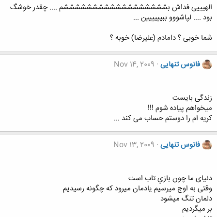
الهیییی فداش بششششششششششششششششششم .... چقدر خوشگ
بود .... لپاشووو ببیییییین ...
شما خوبی ؟ دامادم (علیرضا) خوبه ؟
فانوس تنهایی
Nov 14, 2009
زندگی بایست
میخواهم پیاده شوم !!!
کریه ام را دوستم حساب می کند ...
فانوس تنهایی
Nov 13, 2009
دنیای ما چون بازیِ تاب است
وقتی به اوج میرسیم یادمان میرود که چگونه رسیدیم
دلمان تنگ میشود
بر میگردیم