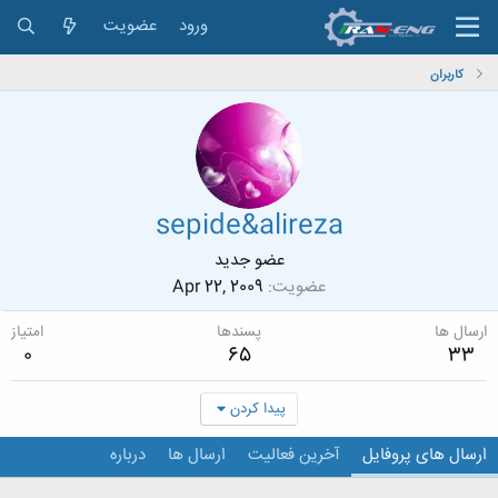
ورود
عضویت
کاربران
sepide&alireza
عضو جدید
عضویت
Apr 22, 2009
ارسال ها
پسندها
امتیاز
0
65
33
پیدا کردن
ارسال های پروفایل
آخرین فعالیت
ارسال ها
درباره