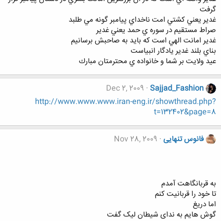
گرفت
غدير يعني كشتي امت ناخداي پيامبر گونه مي طلبد
صراط مستقيم در سوره ي حمد يعني غدير
غدير امانت الهي است كه بايد به صاحبش برسانيم
بناي بلند غدير يادگار انبياست
عيد ولايت بر شما و خانواده ي محترمتان مبارك
Dec 2, 2009
Sajjad_Fashion
http://www.www.www.iran-eng.ir/showthread.php?
t=132402&page=8
فانوس تنهایی
Nov 28, 2009
به قربانگاهت آمدم
تا خود را قربانیت کنم
اما دریغ
گوش هایم به ندای شیطان لیک گفت