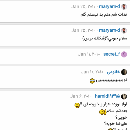
Jan 25, 2010
maryam-d
فدات شم.منم بد نيستم گلم.
Jan 25, 2010
maryam-d
سلام خوبي؟(شكلك بوس)
Jan 11, 2010
secret_f
S
خانومي
Jan 10, 2010
تویییییییییییییییی
Jan 6, 2010
hamid19395
اولا نوزده هزار و خورده ای !!
بعدشم سلام
خوبی؟
علیرضا خوبه؟
این ورا؟