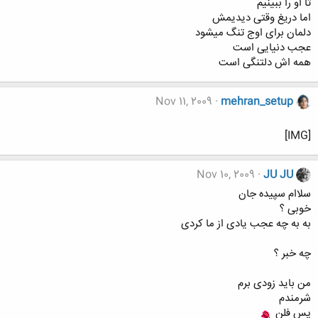
تا او را ببینیم
اما دریغ وقتی دیدیمش
دلمان برای اوج تنگ میشود
عجب دنیایی است
همه اش دلتنگی است
Nov 11, 2009
mehran_setup
[IMG]
Nov 10, 2009
JU JU
سلاام سپیده جان
خوبی ؟
به به چه عجب یادی از ما کردی
چه خبر ؟
من باید زودی برم
شرمندم
پس فلن