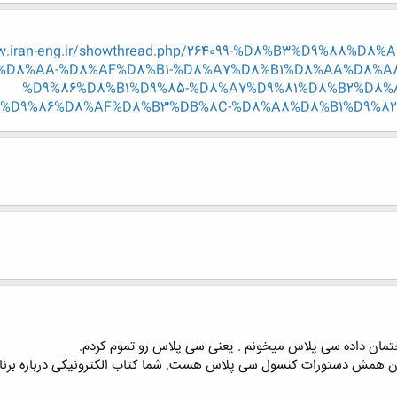
w.iran-eng.ir/showthread.php/264099-%D8%B3%D9%88%
D8%AA-%D8%AF%D8%B1-%D8%A7%D8%B1%D8%AA%D8%A
%D9%86%D8%B1%D9%85-%D8%A7%D9%81%D8%B2%D8%
D9%86%D8%AF%D8%B3%DB%8C-%D8%A8%D8%B1%D9%82?p=5
تمان داده سی پلاس میخونم . یعنی سی پلاس رو تموم کردم.
ادن همش دستورات کنسول سی پلاس هست. شما کتاب الکترونیکی درباره بر