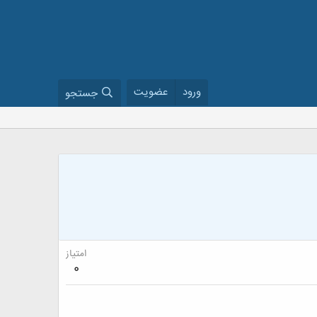
ورود
عضویت
جستجو
امتیاز
0