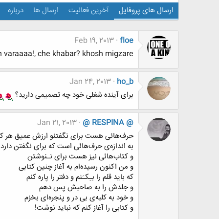
ارسال های پروفایل
آخرین فعالیت
ارسال ها
درباره
Feb 19, 2013
floe
raaaa!, che khabar? khosh migzare?
Jan 24, 2013
ho_b
برای آینده شغلی خود چه تصمیمی دارید؟
Jan 21, 2013
@ RESPINA @
حرف‌هائی هست برای نگفتنو ارزش عمیق هر 
به اندازه‌ی حرف‌هائی است که برای نگفتن دارد!
و کتاب‌هائی نیز هست برای نـنوشتن
و من اکنون رسیده‌ام به آغاز چنین کتابی
که باید قلم را بـِکـَنم و دفتر را پاره کنم
و جلدش را به صاحبش پس دهم
و خود به کلبه‌ی بی در و پنجره‌ای بخزم
و کتابی را آغاز کنم که نباید نوشت!