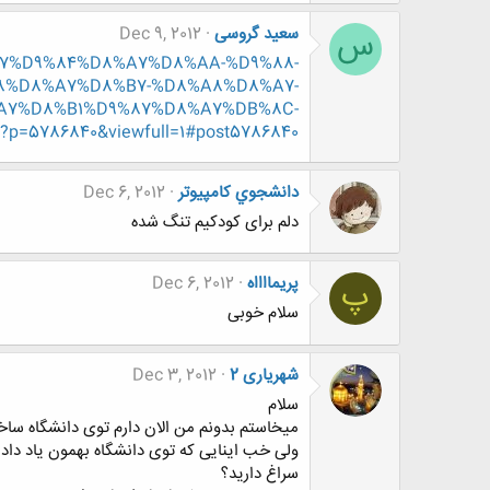
سعید گروسی
Dec 9, 2012
س
D8%A7%D9%84%D8%A7%D8%AA-%D9%88-
8%D8%A7%D8%B7-%D8%A8%D8%A7-
A7%D8%B1%D9%87%D8%A7%DB%8C-
786840&viewfull=1#post5786840
دانشجوي كامپيوتر
Dec 6, 2012
دلم برای کودکیم تنگ شده
پریمااااه
Dec 6, 2012
پ
سلام خوبی
شهریاری 2
Dec 3, 2012
سلام
میخاستم بدونم من الان دارم توی دانشگاه ساخ
ولی خب اینایی که توی دانشگاه بهمون یاد د
سراغ دارید؟