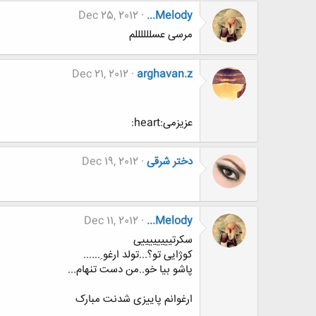
Dec 25, 2012
...Melody
مرسی عسللللللم
Dec 21, 2012
arghavan.z
عزیزمی:heart:
دختر شرقی
Dec 19, 2012
Dec 11, 2012
...Melody
سکرتییییییییی
کوژایی تو؟...تولد ارغو ِ......
پاشو بیا خو..من دست تنهام...
ارغوانم پاییزی شدنت مبارک