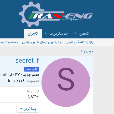
انجمن
جدیدترین‌ها
کاربران
بازدید کنندگان کنونی
جدیدترین ارسال های پروفایل
جستجو در ارس
کاربران
secret_f
S
کاربر ممتاز
عضو جدید
·
37
·
از
earth
عضویت
Jul 1, 2008
ارسال ها
1,830
پیدا کردن