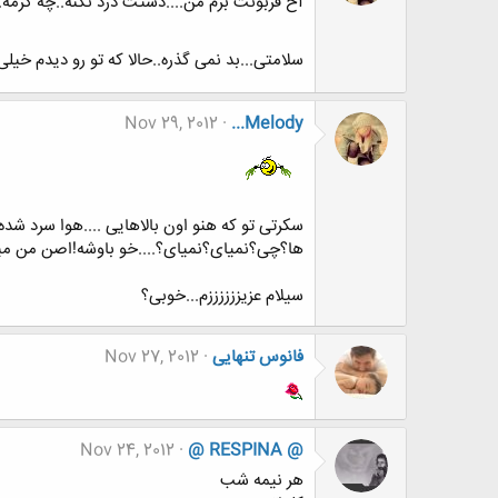
آخ قربونت برم من....دستت درد نکنه..چه گرم
سلامتی...بد نمی گذره..حالا که تو رو دیدم خی
Nov 29, 2012
...Melody
سکرتی تو که هنو اون بالاهایی ....هوا سرد شده 
ها؟چی؟نمیای؟نمیای؟....خو باوشه!اصن من میام![IMG](یادته سکر
سیلام عزیززززززم...خوبی؟
فانوس تنهایی
Nov 27, 2012
Nov 24, 2012
@ RESPINA @
هر نیمه شب