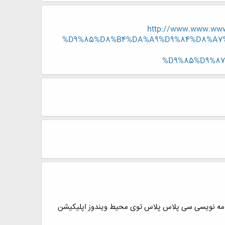
http://www.www.ww
%D9%85%D8%B4%DA%A9%D9%84%D8%A7%
%D9%85%D9%87%
نامه نویسی سی پلاس پلاس توی محیط ویندوز اپلیکیشن