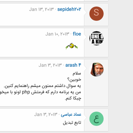
Jan 13, 2013
sepideh202
S
Jan 10, 2013
floe
Jan 3, 2013
arash 4
سلام
خوبین؟
یه سوال داشتم ممنون میشم راهنمایم کنین.
من یه برنامه دارم که فرمتش php اونو با میخوام باز کنم ولی نمیشه.
چبکا کنم.
عماد عباسی
Jan 3, 2013
ع
تابع تبدیل