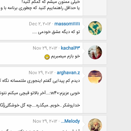
خیلی ممنون میشم که کمکم کنید!
یا حداقل راهنماییم کنید که چطوری برنامه با و
Dec 2, 2012
massom11111
تو که دیگه عشق خودمی ....
Nov 29, 2012
kachal63
خو بازم میصبریم
Nov 29, 2012
arghavan.z
دیدم کم پیدایی گفتم اینجوری ملتمسانه نگاه 
خوبی عزیزم:w40:...آخر بالاتو قیچی میکنم نتونی بپری..بمونی پیش خودمون:w00:
خداروشکر ..خوبم..میگذره....چه گل خوشگلی[IMG]
Nov 29, 2012
...Melody