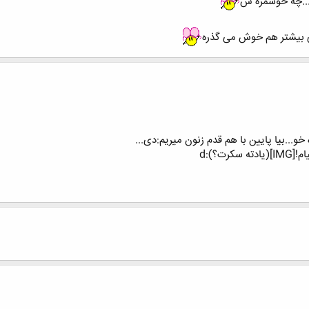
ه...چه خوشمزه س
لی بیشتر هم خوش می گذره
خو...بیا پایین با هم قدم زنون میریم:دی...
ت؟):d