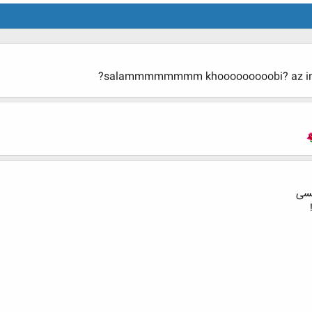
salammmmmmmm khooooooooobi? az in va
کسی