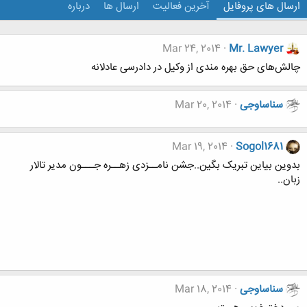
ارسال های پروفایل
آخرین فعالیت
ارسال ها
درباره
Mar 24, 2014
Mr. Lawyer
چالش‌های حق بهره مندی از وکیل در دادرسی عادلانه
سناساوجی
Mar 20, 2014
Mar 19, 2014
Sogol1681
بدوین بیاین تبریک بگین..جشن نامــزدی زهــره جـــون مدیر تالار
زبان..
سناساوجی
Mar 18, 2014