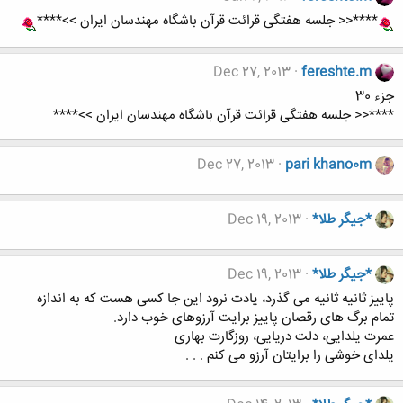
****<< جلسه هفتگی قرائت قرآن باشگاه مهندسان ایران >>****
Dec 27, 2013
fereshte.m
جزء 30
****<< جلسه هفتگی قرائت قرآن باشگاه مهندسان ایران >>****
Dec 27, 2013
pari khano0m
*جیگر طلا*
Dec 19, 2013
*جیگر طلا*
Dec 19, 2013
پاییز ثانیه ثانیه می گذرد، یادت نرود این جا کسی هست که به اندازه
تمام برگ های رقصان پاییز برایت آرزوهای خوب دارد.
عمرت یلدایی، دلت دریایی، روزگارت بهاری
یلدای خوشی را برایتان آرزو می کنم . . .