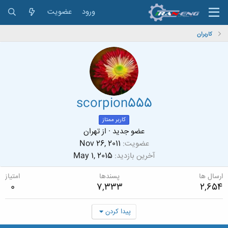
ورود
عضویت
کاربران
scorpion555
کاربر ممتاز
عضو جدید
·
از
تهران
عضویت
Nov 26, 2011
آخرین بازدید
May 1, 2015
ارسال ها
پسندها
امتیاز
0
7,333
2,654
پیدا کردن