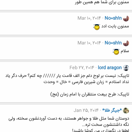
ممنون برای شما هم همین طور
Mar 10, 2014
No0sh!n
ممنون بابت ادد
Mar 10, 2014
No0sh!n
سلام
Feb 27, 2014
lord aragon
تاپیک: نیست بر لوح دلم جز الف قامت یار ////// چه کنم؟ حرف دگر یاد
نداد استادم = زبان شیرین فارسی = خال = وحدت
تاپیک: طرح بيعت منتظران با امام زمان (عج)
*جیگر طلا*
Jan 25, 2014
دوستان شما مثل طلا و جواهر هستند، به دست آوردنشون سخته، ولی
نگه داشتنشون سخت تره...
لطفا در نگهداری من کوشا باشید!