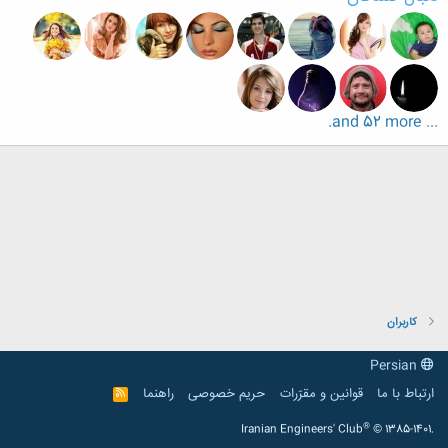
... and 52 more.
کاربران
Persian
ارتباط با ما
قوانین و مقرّرات
حریم خصوصی
راهنما
R
S
S
®
Iranian Engineers' Club
© 1385-1401.