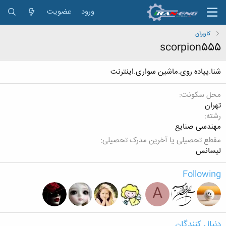
ورود
عضویت
کاربران
scorpion555
شنا.پیاده روی.ماشین سواری.اینترنت
محل سکونت
تهران
رشته
مهندسی صنایع
مقطع تحصیلی یا آخرین مدرک تحصیلی
لیسانس
Following
A
دنبال کنندگان