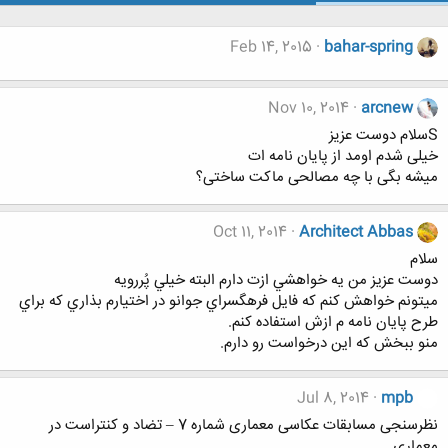
Feb 14, 2015
bahar-spring
Nov 10, 2014
arcnew
Sسلام دوست عزیز
خیلی شدم اومد از پایان نامه ات
میشه بگی با چه مصالحی ماکت ساختی؟
Oct 11, 2014
Architect Abbas
سلام
دوست عزيز من يه خواهشي ازت دارم البته خيلي پُررويه
ميتونم خواهش كنم كه فايل فرهگسراي جوانو در اختيارم بذاري كه براي
طرح پايان نامه م ازش استفاده كنم.
منو ببخش كه اين درخواست رو دارم.
Jul 8, 2014
mpb
نظرسنجی مسابقات عکاسی معماری شماره 7 – تضاد و کنتراست در
معماری