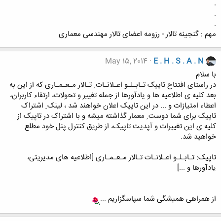
.
.
.
مهم : گنجینه تالار - رزومه اعضای تالار مهندسی معماری
May 15, 2014
E . H . S . A . N
با سلام
در راستای افتتاح تاپیک تـابـلـو اعـلانـات ِ تـالار مـعـمـاری که از این به
بعد کلیه ی اطلاعیه ها و یادآورها از جمله تغییر و تحولات، ارتقاء کاربران،
اعطاء امتیازات و ... در این تاپیک اعلان خواهند شد ، لینک ِ اشتراک
تاپیک برای شما دوست ِ معمار گذاشته میشه و با اشتراک در تاپیک از
کلیه ی این تغییرات و آپدیت تاپیک، از طریق کنترل پنل خود مطلع
خواهید شد.
تاپیک: تـابـلـو اعـلانـات تـالار مـعـمـاری [اطلاعیه های مدیریتی،
یادآورها و ...]
از همراهی همیشگی شما سپاسگزاریم ...