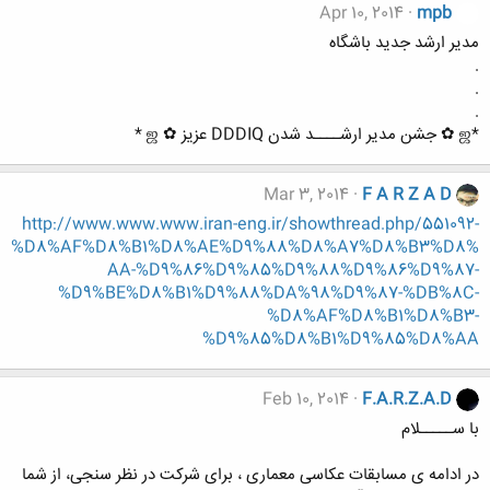
Apr 10, 2014
mpb
مدیر ارشد جدید باشگاه
.
.
.
*ஜ ✿ جشن مدیر ارشــــد شدن DDDIQ عزیز ✿ ஜ *
Mar 3, 2014
F A R Z A D
http://www.www.www.iran-eng.ir/showthread.php/551092-
%D8%AF%D8%B1%D8%AE%D9%88%D8%A7%D8%B3%D8%
AA-%D9%86%D9%85%D9%88%D9%86%D9%87-
%D9%BE%D8%B1%D9%88%DA%98%D9%87-%DB%8C-
%D8%AF%D8%B1%D8%B3-
%D9%85%D8%B1%D9%85%D8%AA
Feb 10, 2014
F.A.R.Z.A.D
با ســـــلام
در ادامه ی مسابقات عکاسی معماری ، برای شرکت در نظر سنجی، از شما