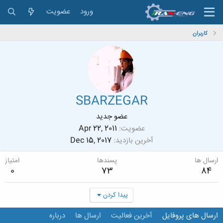
ورود
عضویت
کاربران
SBARZEGAR
عضو جدید
عضویت
Apr 22, 2011
آخرین بازدید
Dec 15, 2017
ارسال ها
پسندها
امتیاز
0
73
84
پیدا کردن
ارسال های پروفایل
آخرین فعالیت
ارسال ها
درباره