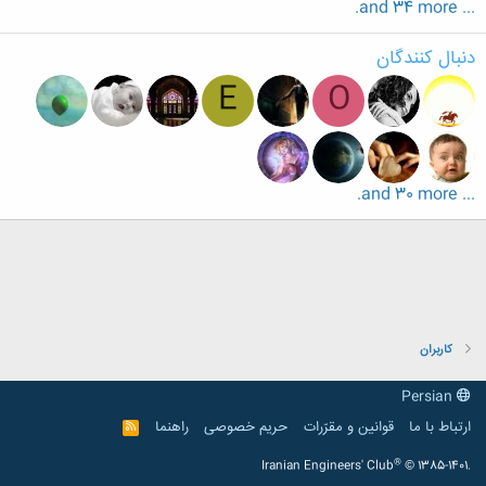
... and 34 more.
دنبال کنندگان
E
O
... and 30 more.
کاربران
Persian
ارتباط با ما
قوانین و مقرّرات
حریم خصوصی
راهنما
R
S
S
®
Iranian Engineers' Club
© 1385-1401.