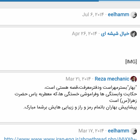
Jul 6, 2014
eelhamm
خیال شیشه ای
Apr 26, 2014
[IMG]
Mar 21, 2014
Reza mechanic
"بهار"بسترمهراست ودفترمعرفت،قصه هستی است،
حکایت وابستگی ها وفراموشی خستگی ها،که معطربه یاس حضرت
زهرا(س) است
پیشاپیش بهاران باتمام رمز و راز و زیبایی هایش برشما مبارک.
Mar 17, 2014
eelhamm
http://www.www.www.iran-eng.ir/showthread.php/557750-