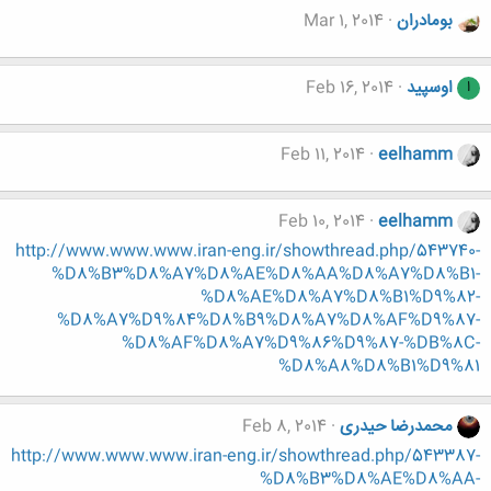
بومادران
Mar 1, 2014
اوسپید
Feb 16, 2014
ا
Feb 11, 2014
eelhamm
Feb 10, 2014
eelhamm
http://www.www.www.iran-eng.ir/showthread.php/543740-
%D8%B3%D8%A7%D8%AE%D8%AA%D8%A7%D8%B1-
%D8%AE%D8%A7%D8%B1%D9%82-
%D8%A7%D9%84%D8%B9%D8%A7%D8%AF%D9%87-
%D8%AF%D8%A7%D9%86%D9%87-%DB%8C-
%D8%A8%D8%B1%D9%81
محمدرضا حیدری
Feb 8, 2014
http://www.www.www.iran-eng.ir/showthread.php/543387-
%D8%B3%D8%AE%D8%AA-