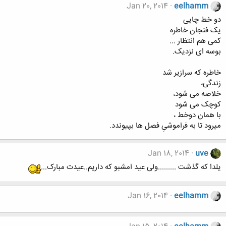
Jan 20, 2014
eelhamm
دو خط چایی
یک فنجان خاطره
کمی هم انتظار ...
بوسه ای نزدیک.
خاطره که سرازیر شد
زندگی،
خلاصه می شود،
کوچک می شود
با همان دوخط ،
میرود تا به فراموشیِ فصل ها بپیوندد.
Jan 18, 2014
uve
یلدا که گذشت .........ولی عید امشبو که داریم..عیدت مبارک...
Jan 16, 2014
eelhamm