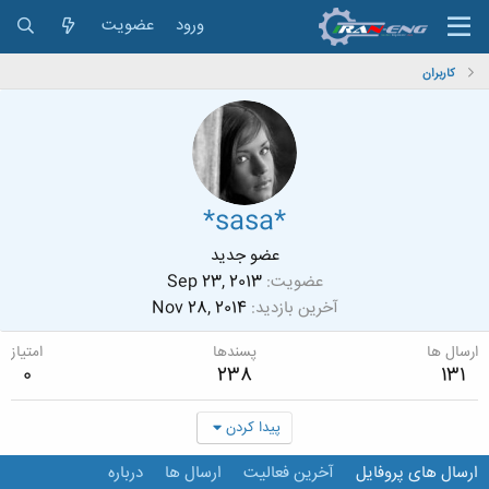
ورود
عضویت
کاربران
*sasa*
عضو جدید
عضویت
Sep 23, 2013
آخرین بازدید
Nov 28, 2014
ارسال ها
پسندها
امتیاز
0
238
131
پیدا کردن
ارسال های پروفایل
آخرین فعالیت
ارسال ها
درباره