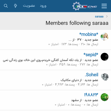
ورود
عضویت
saraaa
Members following saraaa
*mobina*
عضو جدید
·
37
·
از
...
ارسال ها
210
پسندها
173
امتیاز
0
*sepid*
عضو جدید
·
از
یك تكه آسمان كلنگی خریدم،روی این خاك بوی زندگی نمی
ارسال ها
272
پسندها
359
امتیاز
0
.Soheil
عضو جدید
·
از
دنیای مکانیک
ارسال ها
4,164
پسندها
4,993
امتیاز
0
198823
عضو جدید
·
از
مشهد
ارسال ها
0
پسندها
0
امتیاز
0