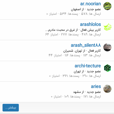
ar.noorian
عضو جدید
·
از
اصفهان
ارسال ها
578
پسندها
534
امتیاز
0
arashlolos
کاربر بیش فعال
·
از
غرق در محبت مادرم...
ارسال ها
489
پسندها
277
امتیاز
64
arash_silent88
کاربر فعال
·
از
تهران. شمیران
ارسال ها
113
پسندها
116
امتیاز
44
archi-tecture
عضو جدید
·
از
تهران
ارسال ها
290
پسندها
361
امتیاز
0
aries
عضو جدید
·
از
مشهد
ارسال ها
171
پسندها
109
امتیاز
0
بیشتر...