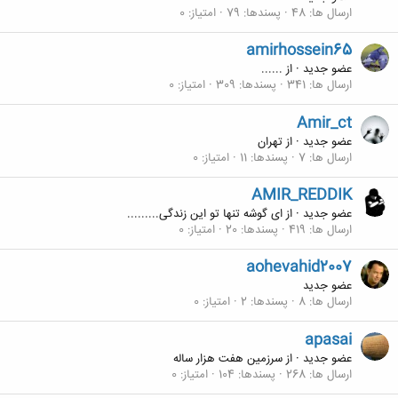
ارسال ها
48
پسندها
79
امتیاز
0
amirhossein65
عضو جدید
·
از
......
ارسال ها
341
پسندها
309
امتیاز
0
Amir_ct
عضو جدید
·
از
تهران
ارسال ها
7
پسندها
11
امتیاز
0
AMIR_REDDIK
عضو جدید
·
از
ای گوشه تنها تو این زندگی.........
ارسال ها
419
پسندها
20
امتیاز
0
aohevahid2007
عضو جدید
ارسال ها
8
پسندها
2
امتیاز
0
apasai
عضو جدید
·
از
سرزمین هفت هزار ساله
ارسال ها
268
پسندها
104
امتیاز
0