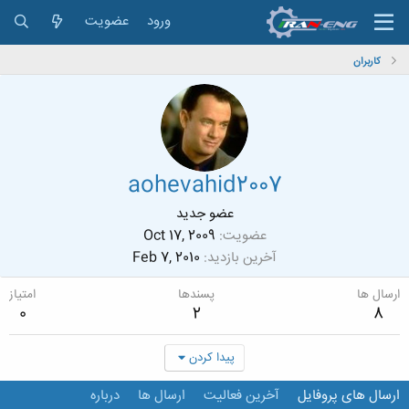
ورود
عضویت
کاربران
aohevahid2007
عضو جدید
عضویت
Oct 17, 2009
آخرین بازدید
Feb 7, 2010
ارسال ها
پسندها
امتیاز
0
2
8
پیدا کردن
ارسال های پروفایل
آخرین فعالیت
ارسال ها
درباره