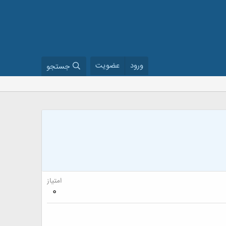
ورود
عضویت
جستجو
امتیاز
0