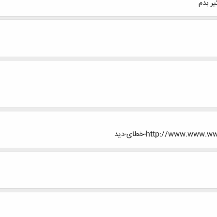
ر بدم
http://www.w-خطای-دید