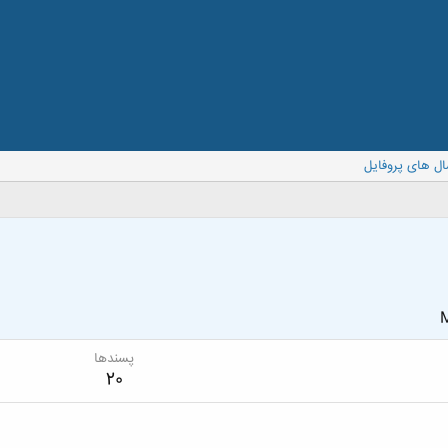
ال های پروفایل
M
پسندها
20