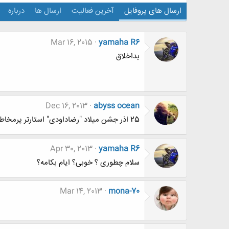
ارسال های پروفایل
آخرین فعالیت
ارسال ها
درباره
Mar 16, 2015
yamaha R6
بداخلاق
Dec 16, 2013
abyss ocean
25 اذر جشن میلاد "رضاداودی" استارتر پرمخاطب ترین تاپیک باشگاه مهندسان
Apr 30, 2013
yamaha R6
سلام چطوری ؟ خوبی؟ ایام بکامه؟
Mar 14, 2013
mona-70