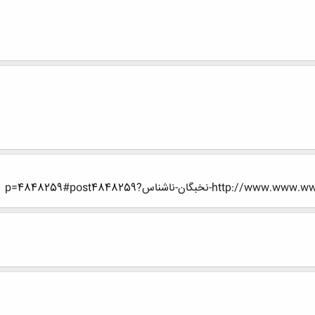
ن-ناشناس?p=4848259#post4848259