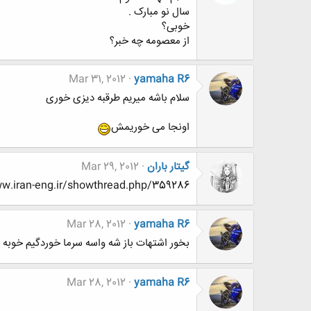
سال نو مبارک .
خوبی؟
از معصومه چه خبر؟
Mar 31, 2012
yamaha R6
سلام باشه میریم طرقبه دیزی خوری
اونجا می خوریمش
گیتار باران
Mar 29, 2012
http://www.www.www.iran-eng.ir/showthread.php/359286-نخبگا
Mar 28, 2012
yamaha R6
بخور اشتهات باز شه واسه سرما خوردگیم خوبه
Mar 28, 2012
yamaha R6