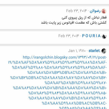
رضواان
Feb 23, 2014
قطار نباش که از ریل پیروی کنی
کشتی باش که عظمت اقیانوس زیر پایت باشد
Feb 23, 2014
P O U R I A
Jan 1, 1970
starlet.
http://irangolchin.blogsky.com/1393/04/21/post-
19/%D8%AF%D8%A7%D9%86%D9%84%D9%88%D8%AF-
%D8%AF%D9%88-%D8%A2%D9%87%D9%86%DA%AF-
%D8%A8%D8%B3%DB%8C%D8%A7%D8%B1-
%D8%B2%DB%8C%D8%A8%D8%A7-%D8%A7%D8%B2-
%DA%AF%D8%B1%D9%88%D9%87-
%DA%86%D8%A7%D8%B1%D8%AA%D8%A7%D8%B1-
%D8%A2%D9%84%D8%A8%D9%88%D9%85-
%D8%A8%D8%A7%D8%B1%D8%A7%D9%86-
%D8%AA%D9%88%DB%8C%DB%8C-
%D9%85%D8%AA%D9%86-