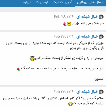
ارسال های پروفایل
آخرین فعالیت
ارسال ها
درباره
خیال شیشه ای
Feb 26, 2014
خواهش می کنم عزیزم
خیال شیشه ای
Feb 23, 2014
عزیزم اگه از تاپیکی خوشت اومده که مهم شده نباید از اون پست نقل و
قول بگیری و یا نظر بدی
میتونی با زدن گزینه ی تشکر از پست تشکــر کنی
این جور پست ها اِسپَم یا پست نامربوط محسوب میشه گلم
ممنون
خیال شیشه ای
Feb 23, 2014
سلام گلم خوبی؟ فکر کنم تلفظش کِنتال یا کَنتال باشه دقیق نمیدونم چون
زبانِ تُرکیم قوی نیست