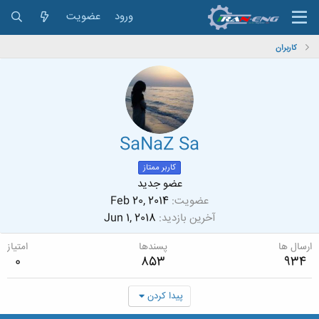
ورود
عضویت
کاربران
SaNaZ Sa
کاربر ممتاز
عضو جدید
عضویت
Feb 20, 2014
آخرین بازدید
Jun 1, 2018
ارسال ها
پسندها
امتیاز
0
853
934
پیدا کردن