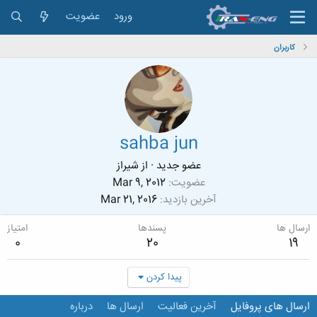
ورود
عضویت
کاربران
sahba jun
عضو جدید
·
از
شیراز
عضویت
Mar 9, 2012
آخرین بازدید
Mar 21, 2016
ارسال ها
پسندها
امتیاز
0
20
19
پیدا کردن
ارسال های پروفایل
آخرین فعالیت
ارسال ها
درباره