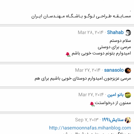
.
مسـابـقـه طـراحـی لـوگـو بـاشـگـاه مـهنـدسـان ایـران
Mar 28, 2014
Shahab
سلام دوستم
مرسی برای دوستی
امیدوارم بتونم دوست خوبی باشم
Mar 27, 2014
sanasolo
مرسی عزیزجون.امیدوارم دوستای خوبی باشیم برای هم
بانو امین
Mar 27, 2014
ممنون از درخواستت
ستایش1991
Sep 7, 2013
http://1asemoonnafas.mihanblog.com