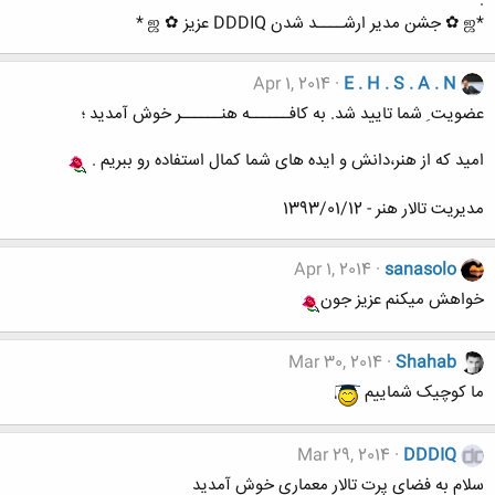
.
*ஜ ✿ جشن مدیر ارشــــد شدن DDDIQ عزیز ✿ ஜ *
Apr 1, 2014
E . H . S . A . N
عضویت ِ شما تایید شد. به کافــــــه هنــــــر خوش آمدید ؛
امید که از هنر،دانش و ایده های شما کمال استفاده رو ببریم .
مدیریت تالار هنر - 1393/01/12
Apr 1, 2014
sanasolo
خواهش میکنم عزیز جون
Mar 30, 2014
Shahab
ما کوچیک شماییم
Mar 29, 2014
DDDIQ
سلام به فضای پرت تالار معماری خوش آمدید