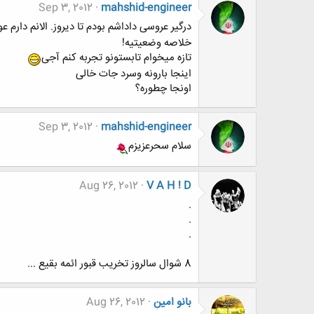
Sep 3, 2012
mahshid-engineer
درگیر عروسی داداشم بودم تا دیروز. الانم دارم 
خلاصه وضعیتیه!
تازه میخوام تابستونو تجربه کنم آجی
اینجا بارونه وسرد جات خالی
اونجا چطوره؟
Sep 3, 2012
mahshid-engineer
سلام سحرعزیزم
Aug 26, 2012
V A H ! D
.
.
.
8 شوال سالروز تخریب قبور ائمه بقیع ...
بانو امین
Aug 26, 2012