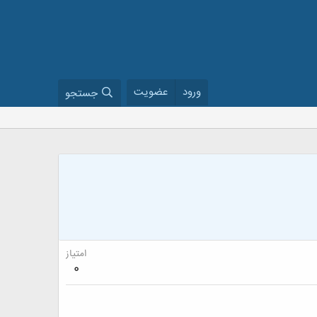
ورود
عضویت
جستجو
امتیاز
0