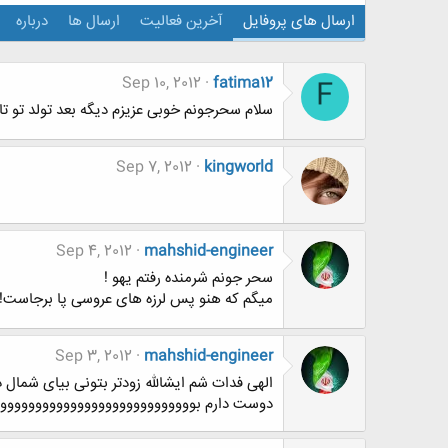
ارسال های پروفایل
آخرین فعالیت
ارسال ها
درباره
Sep 10, 2012
fatima12
F
سلام سحرجونم خوبی عزیزم دیگه بعد تولد تو ت
Sep 7, 2012
kingworld
Sep 4, 2012
mahshid-engineer
سحر جونم شرمنده رفتم یهو !
میگم که هنو پس لرزه های عروسی پا برجاست! ک
Sep 3, 2012
mahshid-engineer
الهی فدات شم ایشالله زودتر بتونی بیای شمال 
دوست دارم بووووووووووووووووووووووووووو