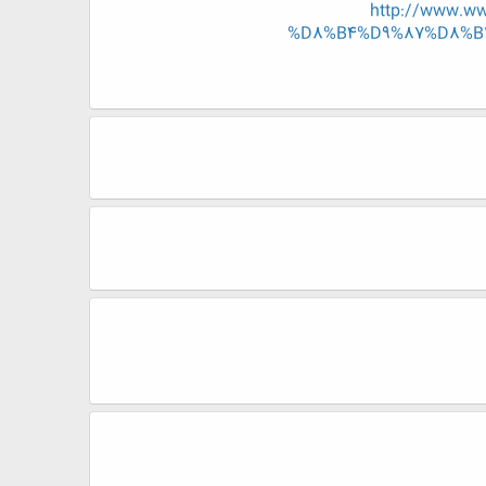
http://www.
%D8%B4%D9%87%D8%B