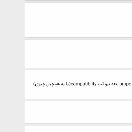
اصلا نیازی نیست ویندوز پروفشنال باشه تو هوم هم میشه این کار رو انجام داد. روی آیکن winqsb کلیک کن. بعد برو properties .بعد برو تب campatiblity(یا یه همچین چیزی)