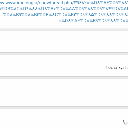
www.www.iran-eng.ir/showthread.php/396828-%D8%AF%D
1%DB%8C%D9%88%D8%B1-%D8%AA%D9%88%D9%84%D8%A
%D8%B9%D8%B2%DB%8C%D8%B2%D9%85%D9%88%D9%86-k
%D8%AF%D8%B9%D9%88%D8%AA
امید به خدا
ي!