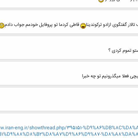
قاطی کردما تو پروفایل خودمم جواب دادم
ی فعلا میگذرونیم تو چه خبرا
ww.iran-eng.ir/showthread.php/395151-%D9%86%DB%8C
B1%D9%88%D8%B2%D8%A7%D9%86%D9%87-%D8%A8%DA%8