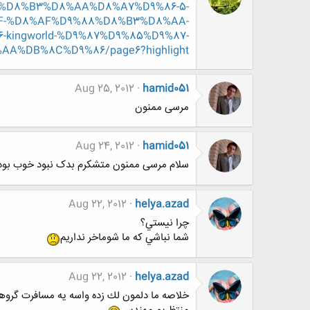
9%88%D8%B3%D8%AA%D8%A7%D9%86-5-
F-%D8%AF%D9%88%D8%B3%D8%AA-
ingworld-%D9%87%D9%85%D9%87-
%DB%8C%D9%86/page6?highlight=
Aug 25, 2012
hamid051
مرسی ممنون
Aug 24, 2012
hamid051
سلام مرسی ممنون متشکرم بدک نبود خوب بود 
Aug 22, 2012
helya.azad
چرا نيستي؟
شما نباشي كه ما شوماخر نداريم
Aug 22, 2012
helya.azad
خلاصه ما دلمون لك زده واسه يه مسافرت گروه