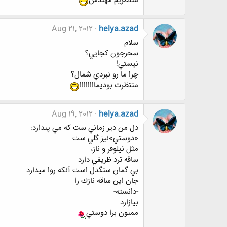
منتظريم مهندس
Aug 21, 2012
helya.azad
سلام
سحرجون كجايي؟
نيستي!
چرا ما رو نبردي شمال؟
منتظرت بوديماااااااا
Aug 19, 2012
helya.azad
دل من دير زماني ست كه مي پندارد:
«دوستي»نيز گلي ست
مثل نيلوفر و ناز،
ساقه ترد ظريفي دارد
بي گمان سنگدل است آنكه روا ميدارد
جان اين ساقه نازك را
-دانسته-
بيازارد
ممنون برا دوستي