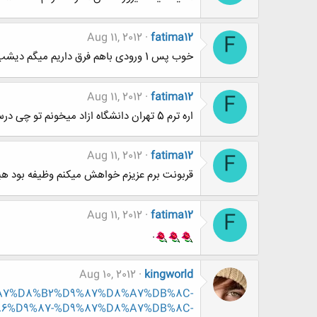
Aug 11, 2012
fatima12
F
خوب پس 1 ورودی باهم فرق داریم میگم دیشب تالار گفتگوی ازادو ترکوندینا
Aug 11, 2012
fatima12
F
اره ترم 5 تهران دانشگاه ازاد میخونم تو چی درستو تموم کردی ؟
Aug 11, 2012
fatima12
F
قربونت برم عزیزم خواهش میکنم وظیفه بود هیچ
Aug 11, 2012
fatima12
F
.
Aug 10, 2012
kingworld
%D8%A7%D8%B2%D9%87%D8%A7%DB%8C-
6%D9%87-%D9%87%D8%A7%DB%8C-