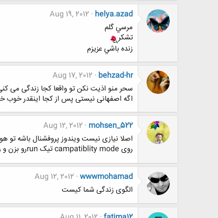
Aug 19, 2012
helya.azad
مرسي گلم
تشكر
زنده باشي عزيزم
Aug 17, 2012
behzad-hr
سحر منو اذیت نکن تو واقعا کجا زندگی می کن
اگه اصفهانی نیستی پس از کجا اینقدر خوب خیابوناشو بل
Aug 12, 2012
mohsen_522
روی campatiblity mode تیک runرو بزن و روی xp تنطیم کن .احتمالا بشه .اگه نشد که دیگه باید xp نصب کنی
Aug 12, 2012
wwwmohamad
الگوی زندگی شما کیست
Aug 11, 2012
fatima12