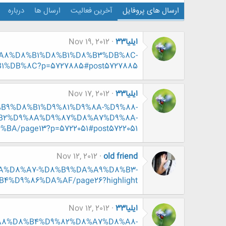
ارسال های پروفایل
آخرین فعالیت
ارسال ها
درباره
ایلیا33
Nov 19, 2012
%D8%A8%D8%B1%D8%B1%D8%B3%DB%8C-
DB%8C?p=5727885#post5727885
ایلیا33
Nov 17, 2012
D8%B9%D8%B1%D9%81%D9%8A-%D9%88-
B2%D9%8A%D9%87%D8%A7%D9%8A-
/page13?p=5722051#post5722051
Nov 12, 2012
old friend
D8%AA%D8%A7-%D8%B9%DA%A9%D8%B3-
4%D9%86%DA%AF/page26?highlight=
ایلیا33
Nov 12, 2012
D8%A8%D8%B4%D9%82%D8%A7%D8%A8-