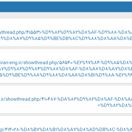
/showthread.php/415531-%D9%86%D9%82%D8%AF-%D9%88-
9%D8%A7%D9%85%D9%BE%DB%8C%D9%88%D8%AA%D8%B1%
.iran-eng.ir/showthread.php/56540-%E2%97%84-%D9%85%
7%D9%86%D9%84%D9%88%D8%AF-%D8%A8%D8%A7%D8%
%D9%BE%D9%8A%D9%88%D8%AA%D8%B1%D9%8A-%E2%96%BA
eng.ir/showthread.php/410487-%DA%86%D9%86%D8%AF-%
%D9%82%D8%B
read.php/414028-%D8%B7%D8%B1%D8%A7%D8%AD%DB%8C-%