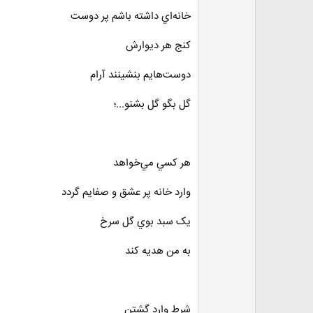
خانه‌اي داشته باشم پر دوست
کنج هر ديوارش
دوست‌هايم بنشينند آرام
گل بگو گل بشنو...؛
هر کسي مي‌خواهد
وارد خانه پر عشق و صفايم گردد
يک سبد بوي گل سرخ
به من هديه کند
شرط وارد گشتن