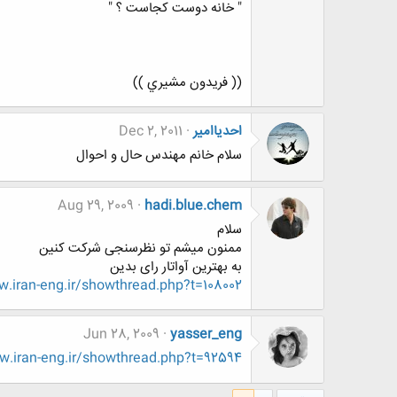
" خانه دوست کجاست ؟ "
(( فريدون مشيري ))
احدیاامیر
Dec 2, 2011
سلام خانم مهندس حال و احوال
Aug 29, 2009
hadi.blue.chem
سلام
ممنون میشم تو نظرسنجی شرکت کنین
به بهترین آواتار رای بدین
.iran-eng.ir/showthread.php?t=108002
Jun 28, 2009
yasser_eng
.iran-eng.ir/showthread.php?t=92594