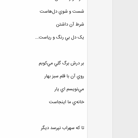
شست و شوي دل‌هاست
شرط آن داشتن
يک دل بي رنگ و رياست...
بر درش برگ گلي مي‌کوبم
روي آن با قلم سبز بهار
مي‌نويسم اي يار
خانه‌ي ما اينجاست
تا که سهراب نپرسد ديگر