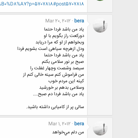
0%D8%A7?p=5707818#post5707818
Mar 20, 2012
bera
یاد من باشد فردا حتما
دورکعت راز بگویم با او
وبخواهم از او که مرا دریابد
ودل ازهرچه سیاهی است بشویم فردا
یاد من باشد فردا حتما
صبح بر نور سلامی بکنم
سیصد وشصت وچهار غفلت را
من فراموش کنم سینه خالی کنم از
کینه این مردم خوب
وسلامی بدهم بر خورشید
یاد من باشد فردا دم صبح....
سالی پر از کامیابی داشته باشید.
Mar 1, 2012
bera
من دلم مي‌خواهد