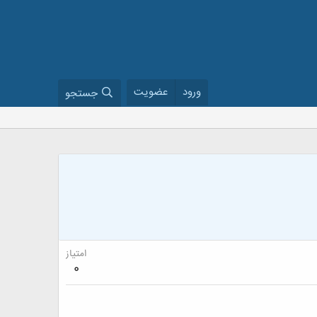
ورود
عضویت
جستجو
امتیاز
0