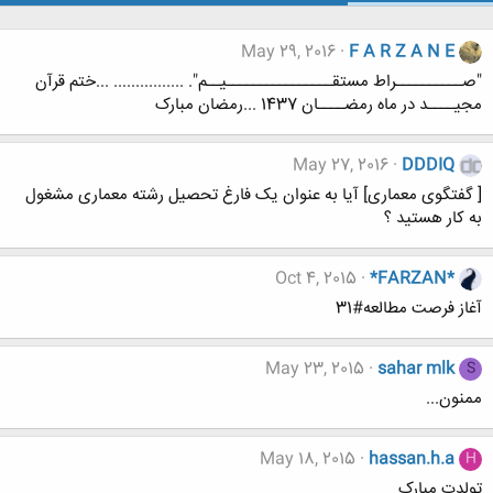
May 29, 2016
F A R Z A N E
"صــــــــــراط مستقــــــــــــــــیــم". ................ ...ختم قرآن
مجیــــد در ماه رمضــــان 1437 ...رمضان مبارک
May 27, 2016
DDDIQ
[ گفتگوی معماری] آیا به عنوان یک فارغ تحصیل رشته معماری مشغول
به کار هستید ؟
Oct 4, 2015
*FARZAN*
آغاز فرصت مطالعه#31
May 23, 2015
sahar mlk
S
ممنون...
May 18, 2015
hassan.h.a
H
تولدت مبارک