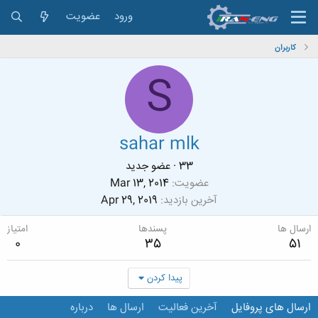
ورود
عضویت
کاربران
S
sahar mlk
33
·
عضو جدید
عضویت
Mar 13, 2014
آخرین بازدید
Apr 29, 2019
ارسال ها
پسندها
امتیاز
0
35
51
پیدا کردن
ارسال های پروفایل
آخرین فعالیت
ارسال ها
درباره