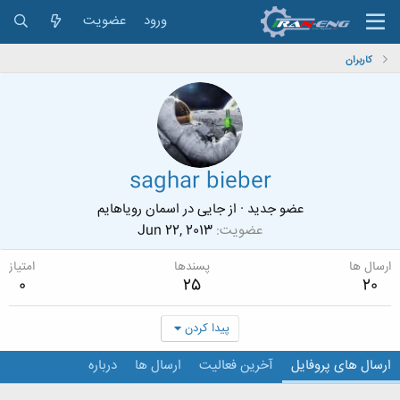
ورود
عضویت
کاربران
saghar bieber
عضو جدید
·
از
جایی در اسمان رویاهایم
عضویت
Jun 22, 2013
ارسال ها
پسندها
امتیاز
0
25
20
پیدا کردن
ارسال های پروفایل
آخرین فعالیت
ارسال ها
درباره