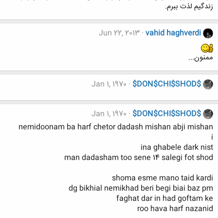
زندگیم لذت ببرم.
Jun 22, 2013
vahid haghverdi
ممنون...
Jan 1, 1970
$DON$CHI$SHOD$
Jan 1, 1970
$DON$CHI$SHOD$
nemidoonam ba harf chetor dadash mishan abji mishan
i
ina ghabele dark nist
man dadasham too sene 14 salegi fot shod
shoma esme mano taid kardi
dg bikhial nemikhad beri begi biai baz pm
faghat dar in had goftam ke
roo hava harf nazanid