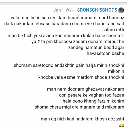
Jan 1, 1970
$DON$CHI$SHOD$
vala man be in sen residam baradaramam mord hanooz
dark nakardam ehsase baradario shoma ye shabe rahe sad
salaro rafti
man be hich yeki azina kari nadaram kolan base shoma 3
ya 4 ta pm khosoosi zadam oonam marbut be
zendeginamatun bood agar
havasetoon bashe
shomam saretoono endakhtin pain harja mirin shookhi
mikonin
khoobe vala esme mardom shode shookhi
man nemidoonam ghezavat nakonam
oon pesare ke vaghan too fazae
hala oono kheng farz mikonim
shoma chera migi are manam taid mikonam
man dg hich kari nadaram khosh gozasht