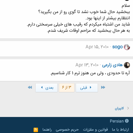
سلام
ببخشید حال شما خوب نشد تا گوی رو از من بگیرید؟
انتظارم بیشتر از اینها بود.
شاید من اشتباه میکردم که رقیب های خیلی سرسختی دارم.
به هر حال ببخشید که مزاحم اوقات شریف شدم.
Apr 15, 2010
sogo
هادی زارعی
Apr 13, 2010
آره تا حدودی ، ولی من هنوز ترم 1 کار شناسیم.
اول
آخر
3 از 6
قبلی
بعدی
کاربران
Persian
ارتباط با ما
قوانین و مقرّرات
حریم خصوصی
راهنما
R