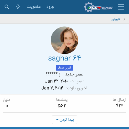
ورود
عضویت
کاربران
saghar 64
کاربر ممتاز
عضو جدید
·
از
؟؟؟؟؟؟
عضویت
Jan 22, 2010
آخرین بازدید
Jan 7, 2014
ارسال ها
پسندها
امتیاز
0
562
914
پیدا کردن