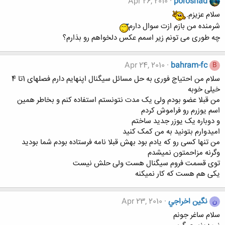
Apr 26, 2010
poroshad
سلام عزیزم.
شرمنده من بازم ازت سوال دارم
چه طوری می تونم زیر اسمم عکس دلخواهم رو بذارم؟
Apr 24, 2010
bahram-fc
B
سلام من احتیاج فوری به حل مسائل سیگنال اپنهایم دارم فصلهای 1تا 4
خیلی خوبه
من قبلا عضو بودم ولی یک مدت نتونستم استفاده کنم و بخاطر همین
اسم یوزرم رو فراموش کردم
و دوباره یک یوزر جدید ساختم
امیدوارم بتونید به من کمک کنید
من تنها کسی رو که یادم بود بهش قبلا نامه فرستاده بودم شما بودید
وگرنه مزاحمتون نمیشدم
توی قسمت فروم سیگنال هست ولی حلش نیست
یکی هم هست که کار نمیکنه
نگين اخراجي
Apr 23, 2010
ن
سلام ساغر جونم