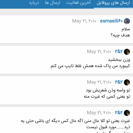
ارسال های پروفایل
آخرین فعالیت
ارسال ها
درباره
May 21, 2010
esmaeili60
سلام
هدف چيه؟
May 21, 2010
2&2
وزن ببخشید
کیبورد من پاک شده همش غلط تایپ می کنم
May 21, 2010
2&2
تو واسه وذن شعریش بود
تو یعنی کسی که غیرت منه
May 21, 2010
2&2
غیرت یعنی تو کلا مال منی اگه مال کس دیگه ای باشی حتی یه
ذره.......مورد قبول نیست