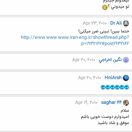
نيمدونم جيگرم
تو ميدوني ؟
Apr 23, 2010
Dr Ali
حتما ببین! نبینی ضرر میکنی!
http://www.www.www.iran-eng.ir/showthread.php?
p=1932162#post1932162
نگين اخراجي
Apr 20, 2010
ن
Apr 20, 2010
HniArsh
Apr 19, 2010
saghar 64
سلام
امیدوارم دوست خوبی باشم
موفق و شاد باشید