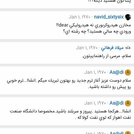
پنتاگون هستيد ديگه؟؟!
Jan 1, 1970
navid_sixtysix
مخازن هيدروكربوري نه هيدروليكي dear!!
ورودي چه سالي هستيد؟ چه رشته اي؟
ميلاد فرهاني
Jan 1, 1970
سلام، مرسی از راهنماییتون.
Jan 1, 1970
As@di
A
سلام دوست عزيز آغاز ترم جديد رو بهتون تبريك ميگم .انشاا...ترم خوبي
رو پيش رو داشته باشيد.
Jan 1, 1970
As@di
A
انشاا...هركجا هستيد .پيروز و سربلند باشيد.مخصوصا دانشگاه صنعت
نفت اهواز كه توي نفت كولاكه .