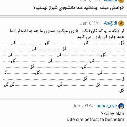
Jan 1, 1970
As@di
A
خواهش ميشه .ببخشيد شما دانشجوي شيراز نيستيد؟
Jan 1, 1970
As@di
A
از اينكه مارو كماكان تنكس بارون ميكنيد ممنون.ما هم به افتخار شما
همه جارو گل بارون مي كنيم.
گل...........................گل..............................گل..........................گل.......
...................................................گل......................گل.........................
................گل...................................گل.......................................گل....
..........................گل.................................گل............................گل.......
.................................گل..........................................گل.......................
...................گل...................................................گل.........................گ
ل..............................گل......................................................................
.....................گل.............................گل......................................گل گل
گل
Jan 1, 1970
bahar_cve
kojey alan?
IDite sim befrest ta bechetim