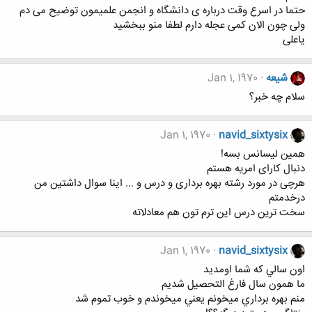
حتما در اسرع وقت درباره ی دانشگاه و انجمن علمیمون توضیح می دم
ولی چون الان کمی عجله دارم لطفا منو ببخشید
یاعلی
شیعه
Jan 1, 1970
سلام چه خبر؟
Jan 1, 1970
navid_sixtysix
همین لیسانس بسه!
دنبال کارای امریه هستم
هرچی در مورد رشته بهره برداری و درس و ... اینا سوال داشتین من
درخدمتم
سخت ترین درس این ترم تون هم معادلاته
Jan 1, 1970
navid_sixtysix
اون سالي كه شما اومديد
ما همون سال فارغ التحصيل شديم
منم بهره برداري ميخونم يعني ميخوندم و خوب تموم شد