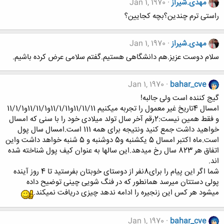
مهدی.شیراز
Jan 1, 1970
راستی ترم چندین؟بچه کجایین؟
مهدی.شیراز
Jan 1, 1970
سلام دوست عزیز.هم دانشگاهی هستیم.گفتم سلامی عرض کرده باشیم.
Jan 1, 1970
bahar_cve
گیج کننده است ولی جالبه!
امسال 4تاریخ غیر معمول را تجربه میکنیم 11/11/11و11/1/11و11/11/1و11/1/1
و فقط همین نیست:2رقم آخر سال تولد میلادی خود را با سنی که امسال
خواهید داشت جمع کنید ونتیجه برای همه 111 است.امسال سال پول
است.ماه اکتبر امسال 5 یکشنبه و5 دوشنبه و 5 شنبه خواهد داشت واین
اتفاق هر 823 سال رخ میدهد.این سالها به عنوان کیف پول شناخته شده
اند.
شما اگر این پیام را برای8نفر از دوستای خوبتان بفرستید تا 4 روز آینده
پولی دستتان میرسد همانطور که در فنگ شویی چینی توضیح داده
میشود هر کس این زنجیره را ادامه ندهد چیزی دریافت نمیکند.
Jan 1, 1970
bahar_cve