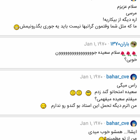
سلام عزیزم
مرسی
اره دیگه از بیکاریه!
ما که مثل شما وقتمون گرانبها نیست باید یه جوری بگذرونیمش
باران1370
Jan 1, 1970
سلام سعیده جوووووووووووووووون
خوبی؟
Jan 1, 1970
bahar_cve
راس میگی
سعیده امتحانو گند زدم
میفتم سعیده میفهمی؟
من 1ترم دیگه تحمل این استاد بو گندو رو ندارم
Jan 1, 1970
bahar_cve
ایشاا... همشو خوب میدی
من از تو مطمینم