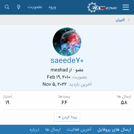
ورود
عضویت
کاربران
saeede70
عضو
·
از
meshad
عضویت
Feb 19, 2010
آخرین بازدید
Nov 5, 2022
ارسال ها
پسندها
امتیاز
19
66
58
پیدا کردن
ارسال های پروفایل
آخرین فعالیت
ارسال ها
درباره