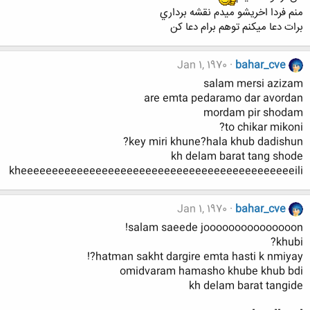
منم فردا اخريشو ميدم نقشه برداري
برات دعا ميكنم توهم برام دعا كن
Jan 1, 1970
bahar_cve
salam mersi azizam
are emta pedaramo dar avordan
mordam pir shodam
to chikar mikoni?
key miri khune?hala khub dadishun?
kh delam barat tang shode
kheeeeeeeeeeeeeeeeeeeeeeeeeeeeeeeeeeeeeeeeeeeeili
Jan 1, 1970
bahar_cve
salam saeede jooooooooooooooon!
khubi?
hatman sakht dargire emta hasti k nmiyay?!
omidvaram hamasho khube khub bdi
kh delam barat tangide