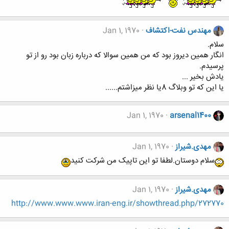
مهندس نفت-اکتشاف
Jan 1, 1970
سلام.
انگار همین دیروز بود که من همین سوالا که درباره زبان بود رو از تو
پرسیدم.
یادش بخیر ...
یا این که تو وبلاگ 8یا نظر میزاشتم......
Jan 1, 1970
arsenal1400
مهدی.شیراز
Jan 1, 1970
سلام دوستان.لطفا تو این تاپیک من شرکت کنید
مهدی.شیراز
Jan 1, 1970
http://www.www.www.iran-eng.ir/showthread.php/272770