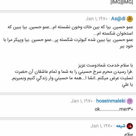
[IMG][IMG]
Jan 1, 1970
As@di
A
عمو حسين. بيا كه بين خاك وخون نشسته ام...عمو حسين. بيا ببين كه
استخوان شكسته ام...
عمو حسين. بيا ببين شده كبوترت شكسته پر...عمو حسين .بيا وپيكر مرا با
خود ببر
با سلام خدمت شمادوست عزيز
.فرا رسيدن محرم سرخ حسيني را به شما و تمام عاشقان آن حضرت
تسليت عرض ميكنم .انشا ا...همه ما حسيني وار زندگي كنيم وبميريم.
يا علي
Jan 1, 1970
hoseinmaleki
H
ok................mer30
شیعه
Jan 1, 1970
سلام