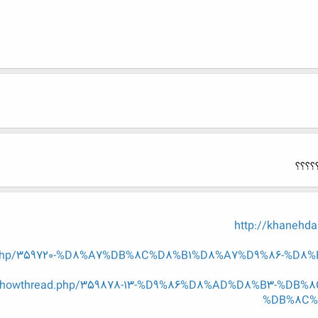
؟؟؟؟
http://khanehda
hread.php/359720-%D8%A7%DB%8C%D8%B1%D8%A7%D9%86-
.ir/showthread.php/359878-13-%D9%86%D8%AD%D8%B3-%D
%DB%8C%D