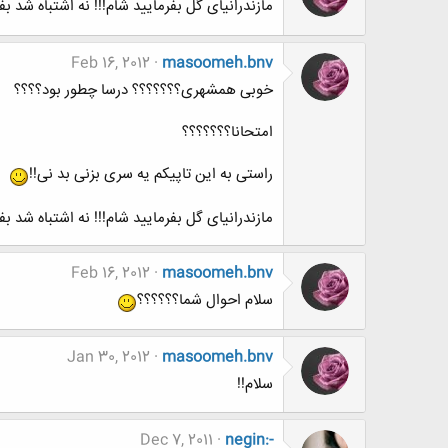
مازندرانیای گل بفرمایید شام!!! نه اشتباه شد بف
Feb 16, 2012
masoomeh.bnv
خوبی همشهری؟؟؟؟؟؟؟ درسا چطور بود؟؟؟؟
امتحانا؟؟؟؟؟؟؟
راستی به این تاپیکم یه سری بزنی بد نی!!
مازندرانیای گل بفرمایید شام!!! نه اشتباه شد بف
Feb 16, 2012
masoomeh.bnv
سلام احوال شما؟؟؟؟؟؟
Jan 30, 2012
masoomeh.bnv
سلام!!
Dec 7, 2011
negin:-