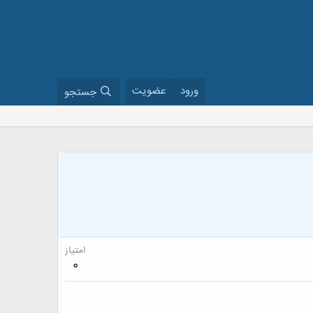
ورود
عضویت
جستجو
امتیاز
0