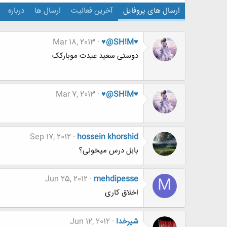
ارسال های پروفایل
آخرین فعالیت
ارسال ها
درباره
Mar 18, 2013
♥@SH!M♥
دوستی سعید عیدت موبارکک
Mar 7, 2013
♥@SH!M♥
Sep 17, 2012
hossein khorshid
بابل درس میخونی؟
Jun 25, 2012
mehdipesse
M
اخلاق کاری
شیرخدا
Jun 12, 2012