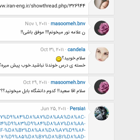
http://www.www.www.iran-eng.ir/showthread.php/326944-روز-دانشجو
Nov 1, 2011
masoomeh.bnv
ن علامه نور میخونم!!! موفق باشی!!
Oct 31, 2011
candela
سلام.خوبید؟
خسته ی درس خوندنا نباشید.خوب پیش میره؟
Oct 29, 2011
masoomeh.bnv
سلام اقا سعید!! کدوم دانشگاه بابل میخونید؟؟؟
Jun 25, 2011
Persia1
D8%A7%D9%84%D8%A7%D8%AA%D8%8C-
B4%D9%83%D9%84%D8%A7%D8%AA-
F-%D8%B2%D8%A8%D8%A7%D9%86-
7-%D9%85%D8%B7%D8%B1%D8%AD-