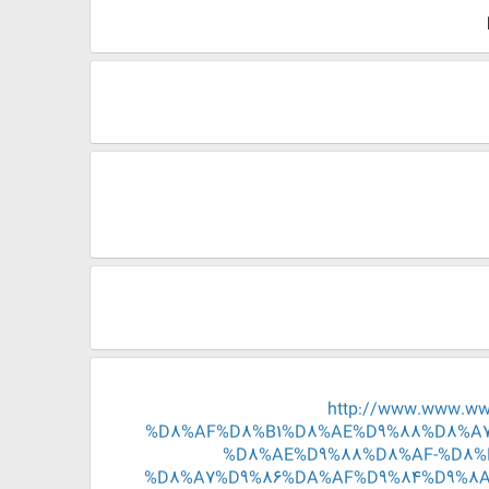
http://www.www.w
%D8%AF%D8%B1%D8%AE%D9%88%D8%A7
%D8%AE%D9%88%D8%AF-%D8%
%D8%A7%D9%86%DA%AF%D9%84%D9%8A