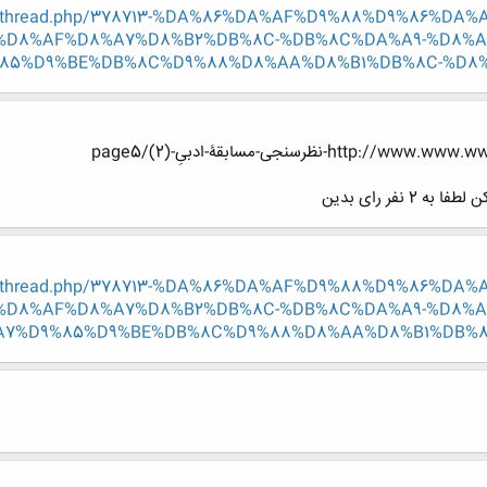
/showthread.php/378713-%DA%86%DA%AF%D9%88%D9%86%D
%D8%AF%D8%A7%D8%B2%DB%8C-%DB%8C%DA%A9-%D8%A
85%D9%BE%DB%8C%D9%88%D8%AA%D8%B1%DB%8C-%D8%
ظرسنجی-مسابقۀ-ادبیِ-(2)/page5
/showthread.php/378713-%DA%86%DA%AF%D9%88%D9%86%D
%D8%AF%D8%A7%D8%B2%DB%8C-%DB%8C%DA%A9-%D8%A
A7%D9%85%D9%BE%DB%8C%D9%88%D8%AA%D8%B1%DB%8