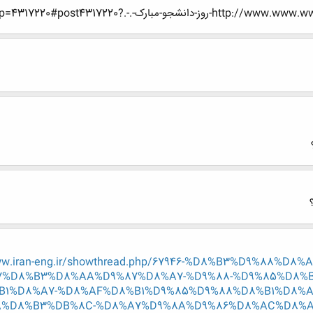
-مبارک-.-.?p=4317220#post4317220
ww.iran-eng.ir/showthread.php/67946-%D8%B3%D9%88%
%D8%B3%D8%AA%D9%87%D8%A7-%D9%88-%D9%85%D8%
B1%D8%A7-%D8%AF%D8%B1%D9%85%D9%88%D8%B1%D8%A
%D8%B3%DB%8C-%D8%A7%D9%8A%D9%86%D8%AC%D8%A