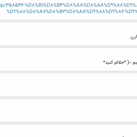
read.php/358536-%D8%B1%D8%B4%D8%AA%D8%AA%D9%88%D
%D9%88%D8%A7%D8%B3%D8%AA%D9%88%D9%86-%D9
ارن
یم :-( *حلالم کنید*