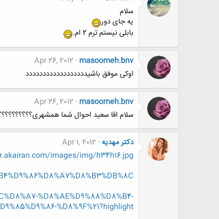
سلام
یه جای دور
بابلی نیستم ترم 2 ام.
Apr 26, 2012
masoomeh.bnv
اوکی موفق باشیدددددددددددددددددد
Apr 26, 2012
masoomeh.bnv
سلام اقا سعید احوال شما همشهری؟؟؟؟؟؟؟؟؟؟
دکتر مهدیه
Apr 1, 2012
r.akairan.com/images/img/h34h16.jpg
%D8%B4%D9%86%D8%A7%D8%B3%DB%8C
B%8C%D8%A7-%D8%AE%D9%88%D8%B4-
9%85%D9%86-%D8%9F%21?highlight