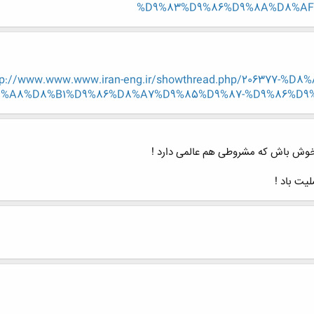
%D9%83%D9%86%D9%8A%D8%AF?p=
tp://www.www.www.iran-eng.ir/showthread.php/206377-
%A8%D8%B1%D9%86%D8%A7%D9%85%D9%87-%D9%86%D9%
ا خوش باش که مشروطی هم عالمی دارد !
یت باد !