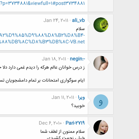
3734881&viewfull=1#post3734881
Jan 24, 2011
ali_vb
سلام
%D8%A2%D9%85%D9%88%D8%B2%D8%B4-
88%DB%8C%D8%B3%DB%8C-VB.net
Jan 18, 2011
negin:-
ز درس خوانان عالم هرکه را دیدم غمی دارد دل
ایام سوگواری امتحانات بر تمام دامشجویان تسل
ویرا
Jan 11, 2011
و
خوبید؟
Dec 6, 2010
Pari-2719
سلام ممنون از لطف شما
خیلی زحمت کشیدی