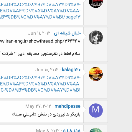
A%AF%DB%8C-%D8%B1%D8%A7%D9%87-
E%D8%AF%D9%85%D8%A7%D8%AA-
B3%DB%8C%D8%A7%D8%B1/page13
خیال شیشه ای
Jun 11, 2012
http://www.www.www.iran-eng.ir/showthread.php/366448-ن
سلام لطفا در نظرسنجی مسابقه ادبی 2 شرکت کن لطفا به 2 نفر رای بدین
Jun 10, 2012
kalagh20
A%AF%DB%8C-%D8%B1%D8%A7%D9%87-
E%D8%AF%D9%85%D8%A7%D8%AA-
C-%D8%B3%DB%8C%D8%A7%D8%B1
May 27, 2012
mehdipesse
M
بازیگر هالیوودی در نقش «ابوعلي سينا»
May 8, 2012
s.1.8.1.18