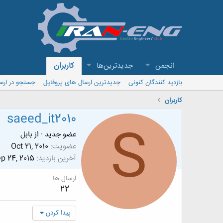
انجمن
جدیدترین‌ها
کاربران
بازدید کنندگان کنونی
جدیدترین ارسال های پروفایل
جستجو در ارس
کاربران
saeed_it2010
S
عضو جدید
·
از
بابل
عضویت
Oct 21, 2010
آخرین بازدید
p 24, 2015
ارسال ها
22
پیدا کردن