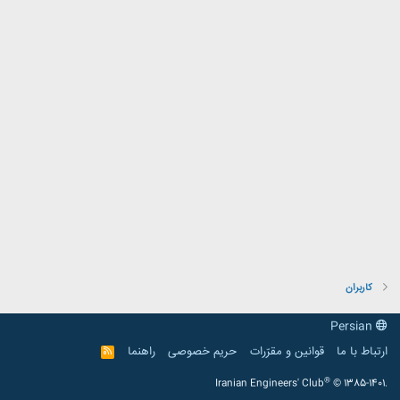
کاربران
Persian
ارتباط با ما
قوانین و مقرّرات
حریم خصوصی
راهنما
R
S
S
®
Iranian Engineers' Club
© 1385-1401.