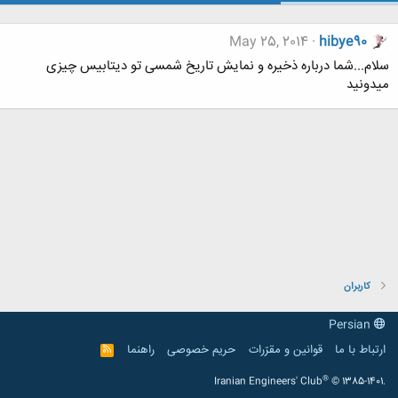
May 25, 2014
hibye90
سلام...شما درباره ذخیره و نمایش تاریخ شمسی تو دیتابیس چیزی
میدونید
کاربران
Persian
ارتباط با ما
قوانین و مقرّرات
حریم خصوصی
راهنما
R
S
S
®
Iranian Engineers' Club
© 1385-1401.