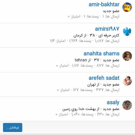
amir-bakhtar
عضو جدید
ارسال ها
1
پسندها
1
امتیاز
0
amirs1987
کاربر حرفه ای
·
38
·
از
کرمان
ارسال ها
1,087
پسندها
1,966
امتیاز
114
anahita shams
عضو جدید
·
37
·
از
tehran
ارسال ها
877
پسندها
1,117
امتیاز
0
arefeh sadat
عضو جدید
·
از
تهران
ارسال ها
437
پسندها
127
امتیاز
0
asaly
عضو جدید
·
از
بهشت خدا روي زمين
ارسال ها
630
پسندها
1,040
امتیاز
0
بیشتر...