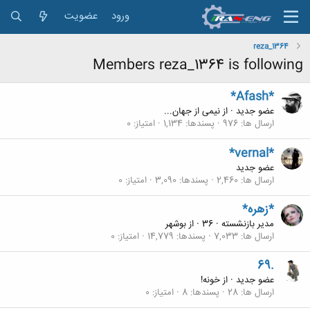
ورود
عضویت
reza_1364
Members reza_1364 is following
*Afash*
عضو جدید
·
از
نیمی از جهان...
ارسال ها
976
پسندها
1,134
امتیاز
0
*vernal*
عضو جدید
ارسال ها
2,460
پسندها
3,090
امتیاز
0
*زهره*
مدیر بازنشسته
·
36
·
از
بوشهر
ارسال ها
7,033
پسندها
14,779
امتیاز
0
69.
عضو جدید
·
از
خونه!
ارسال ها
28
پسندها
8
امتیاز
0