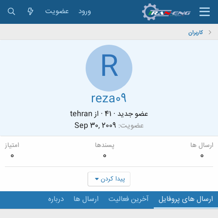
ورود
عضویت
کاربران
R
reza09
عضو جدید
·
41
·
از
tehran
عضویت
Sep 30, 2009
ارسال ها
پسندها
امتیاز
0
0
0
پیدا کردن
ارسال های پروفایل
آخرین فعالیت
ارسال ها
درباره