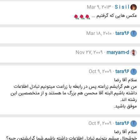
Mar 9, 2013
S i s i l
عکس هایی که گرفتیم ...
Mar 18, 2010
tara96
T
Nov 27, 2009
maryam-d
Oct 9, 2009
tara96
T
سلام آقا رضا
من هم گرايشم زراعته.پس در رابطه با زراعت ميتونيم تبادل اطلاعات
داشته باشيم.البته آقا محسن هم بزرگ ما هستند و از متخصصين اين
رشته اند.
موفق باشيد.
Oct 4, 2009
tara96
T
سلام آقا رضا
خوشحال ميشم بتونيم تبادل اطلاعات داشته باشيم.شما گرايشتون چيه؟