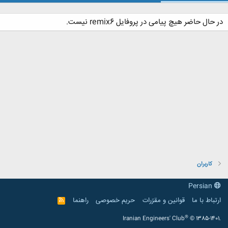
در حال حاضر هیچ پیامی در پروفایل remix6 نیست.
کاربران
Persian
ارتباط با ما
قوانین و مقرّرات
حریم خصوصی
راهنما
R
S
S
®
Iranian Engineers' Club
© 1385-1401.