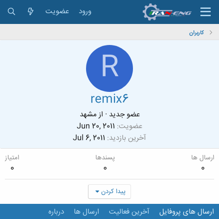
ورود
عضویت
کاربران
R
remix6
عضو جدید
·
از
مشهد
عضویت
Jun 20, 2011
آخرین بازدید
Jul 6, 2011
ارسال ها
پسندها
امتیاز
0
0
0
پیدا کردن
ارسال های پروفایل
آخرین فعالیت
ارسال ها
درباره