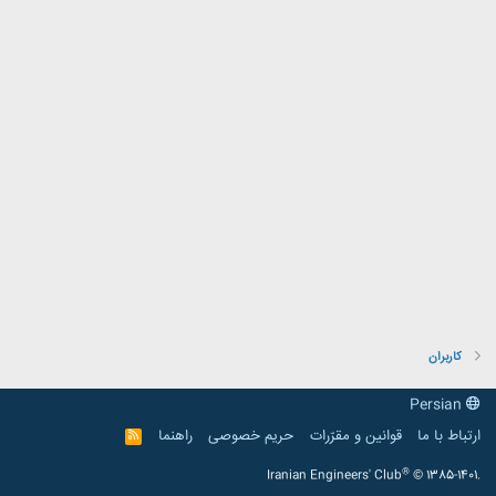
کاربران
Persian
ارتباط با ما
قوانین و مقرّرات
حریم خصوصی
راهنما
R
S
S
®
Iranian Engineers' Club
© 1385-1401.