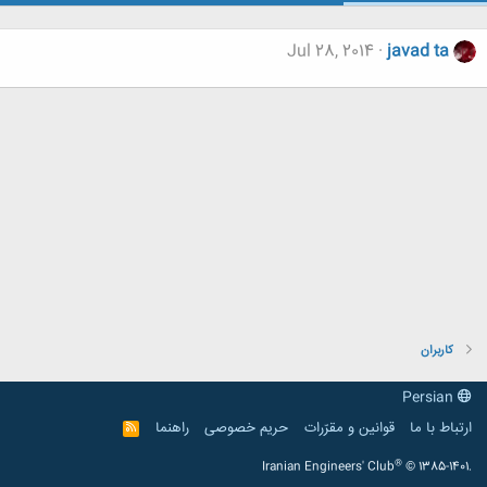
Jul 28, 2014
javad ta
کاربران
Persian
ارتباط با ما
قوانین و مقرّرات
حریم خصوصی
راهنما
R
S
S
®
Iranian Engineers' Club
© 1385-1401.