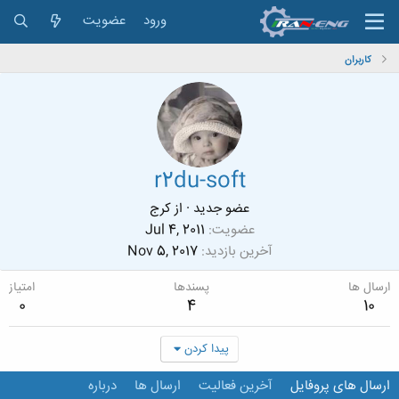
ورود
عضویت
کاربران
r2du-soft
عضو جدید
·
از
کرج
عضویت
Jul 4, 2011
آخرین بازدید
Nov 5, 2017
ارسال ها
پسندها
امتیاز
0
4
10
پیدا کردن
ارسال های پروفایل
آخرین فعالیت
ارسال ها
درباره