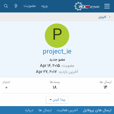
ورود
عضویت
کاربران
P
project_ie
عضو جدید
عضویت
Apr 16, 2015
آخرین بازدید
Apr 27, 2017
ارسال ها
پسندها
امتیاز
0
18
14
پیدا کردن
ارسال های پروفایل
آخرین فعالیت
ارسال ها
درباره