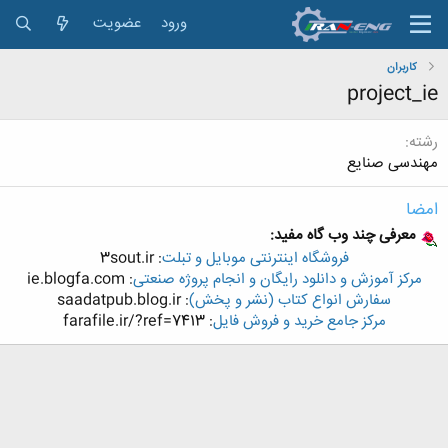
ورود
عضویت
کاربران
project_ie
رشته
مهندسی صنایع
امضا
معرفی چند وب گاه مفید:
فروشگاه اینترنتی موبایل و تبلت
: 3sout.ir​
مرکز آموزش و دانلود رایگان و انجام پروژه صنعتی
: ie.blogfa.com​
سفارش انواع کتاب (نشر و پخش)
: saadatpub.blog.ir​
مرکز جامع خرید و فروش فایل
: farafile.ir/?ref=7413​