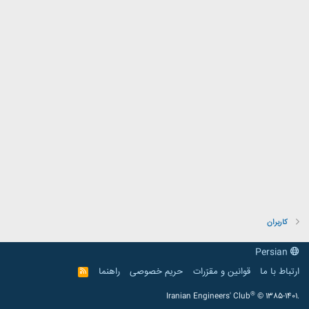
کاربران
Persian
ارتباط با ما
قوانین و مقرّرات
حریم خصوصی
راهنما
R
S
S
®
Iranian Engineers' Club
© 1385-1401.