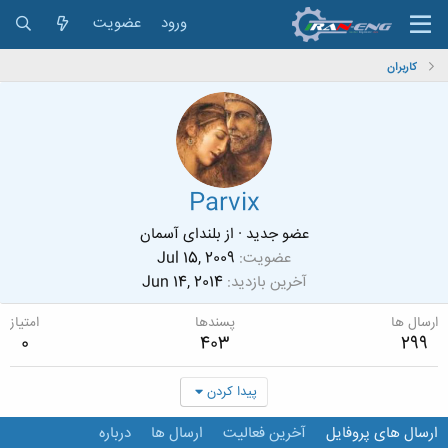
ورود
عضویت
کاربران
Parvix
عضو جدید
·
از
بلندای آسمان
عضویت
Jul 15, 2009
آخرین بازدید
Jun 14, 2014
ارسال ها
پسندها
امتیاز
0
403
299
پیدا کردن
ارسال های پروفایل
آخرین فعالیت
ارسال ها
درباره