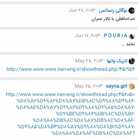
بوگاتی رنسانس
Jun 28, 2013
خداحافظی با تالار عمران
Jun 17, 2013
P O U R I A
نخند ...
تاریک وتنها
May 28, 2013
http://www.www.www.iran-eng.ir/showthread.php/451954
May 25, 2013
sayna.girl
http://www.www.www.iran-eng.ir/showthread.php/452051-
%D8%A2%D9%82%D8%A7%DB%8C%D9%88%D9%86-
%D8%AE%D8%A7%D9%86%D9%88%D9%85%D8%A7-
%D9%BE%D9%84%DB%8C%D8%B2-
%D8%A8%DB%8C%D8%A7%DB%8C%D8%AF-
%D9%85%D8%B4%D8%A7%D9%88%D8%B1%D9%87-
%D8%A8%D8%AF%DB%8C%D8%AF?