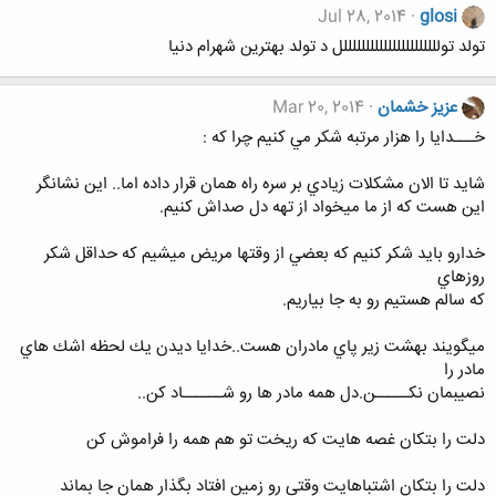
Jul 28, 2014
glosi
تولد توللللللللللللللللللللللل د تولد بهترین شهرام دنیا
عزيز خشمان
Mar 20, 2014
خـــدايا را هزار مرتبه شكر مي كنيم چرا كه :
شايد تا الان مشكلات زيادي بر سره راه همان قرار داده اما.. اين نشانگر
اين هست كه از ما ميخواد از تهه دل صداش كنيم.
خدارو بايد شكر كنيم كه بعضي از وقتها مريض ميشيم كه حداقل شكر
روزهاي
كه سالم هستيم رو به جا بياريم.
ميگويند بهشت زير پاي مادران هست..خدايا ديدن يك لحظه اشك هاي
مادر را
نصيبمان نكـــــن.دل همه مادر ها رو شــــــاد كن..
دلت را بتكان غصه هايت كه ريخت تو هم همه را فراموش كن
دلت را بتكان اشتباهايت وقتي رو زمين افتاد بگذار همان جا بماند