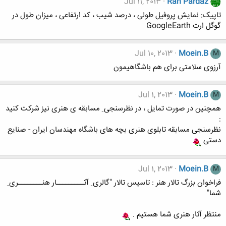
Jul 11, 2013
Rah Pardaz
تاپیک: نمایش پروفیل طولی ، درصد شیب ، کد ارتفاعی ، میزان طول در
گوگل ارت GoogleEarth
Jul 10, 2013
Moein.B
M
آرزوی سلامتی برای هم باشگاهیمون
Jul 1, 2013
Moein.B
M
همچنین در صورت تمایل ، در نظرسنجی ِ مسابقه ی هنری نیز شرکت کنید
:
نظرسنجی مسابقه تابلوی هنری بچه های باشگاه مهندسان ایران - صنایع
دستی
Jul 1, 2013
Moein.B
M
فراخوان بزرگ تالار هنر : تاسیس تالار "گالری ِ آثـــــــــار هنــــــــری ِ
شما"
منتظر آثار هنری شما هستیم .