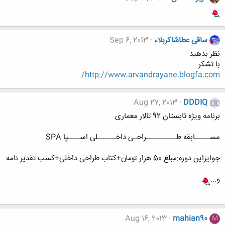
ساقی عطاشاکربلاء
Sep 6, 2013
نظر بدهید
با تشکر
http://www.arvandrayane.blogfa.com/
Aug 27, 2013
DDDIQ
برنامه ویژه تابستان 92 تالار معماری
مســـــابقه طــــــــــراحـی داخــــــلی اســــپا SPA
جوایزاین دوره:مبلغ 50 هزار تومان+کتاب طراحی داخلی+کسب تقدیر نامه
و...
Aug 16, 2013
mahian90
M