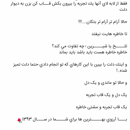
فقط از لابه لاي آنها يك تجربه را بيرون بكش قـــاب كن بزن به ديوار
دلت
حالا آرام تر آرام تر بتكان....!!!
تا خاطره هايت نيفتد
تلـــــخ يا شيـــــرين ؛ چه تفاوت مي كند؟
خاطره خاطره هست بايد باشد بايد بماند
و اينك دلت را بيين با اين كارهاي كه تو انجام دادي حتما دلت تميز
شده..!
و حالا تو ماندی و یک دل
یک دل و یک قاب تجربه
یک قاب تجربه و مشتی خاطره
بــــا آرزوي بهــــــترين ها براي شـــــما در ســــال 1393