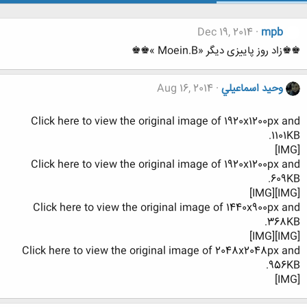
Dec 19, 2014
mpb
♚♚زاد روز پاییزی دیگر «Moein.B »♚♚
وحيد اسماعيلي
Aug 16, 2014
Click here to view the original image of 1920x1200px and
1101KB.
[IMG]
Click here to view the original image of 1920x1200px and
609KB.
[IMG][IMG]
Click here to view the original image of 1440x900px and
368KB.
[IMG][IMG]
Click here to view the original image of 2048x2048px and
956KB.
[IMG]