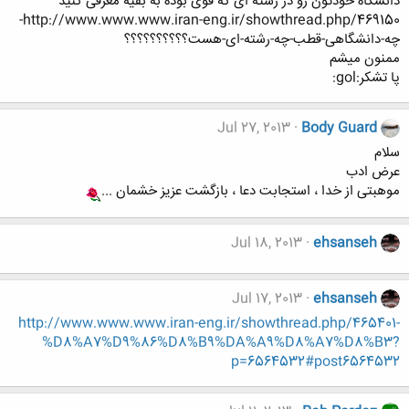
دانشگاه خودتون رو در رشته ای که قوی بوده به بقیه معرفی کنید
http://www.www.www.iran-eng.ir/showthread.php/469150-
چه-دانشگاهی-قطب-چه-رشته-ای-هست؟؟؟؟؟؟؟؟؟؟
ممنون میشم
پا تشکر:gol:
Jul 27, 2013
Body Guard
سلام
عرض ادب
موهبتی از خدا ، استجابت دعا ، بازگشت عزیز خشمان ...
Jul 18, 2013
ehsanseh
Jul 17, 2013
ehsanseh
http://www.www.www.iran-eng.ir/showthread.php/465401-
%D8%A7%D9%86%D8%B9%DA%A9%D8%A7%D8%B3?
p=6564532#post6564532