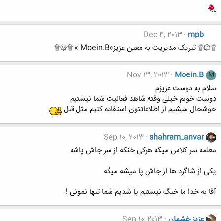
Dec 4, 2013
mpb
۩۞۩ تبریک مدیریت به معین عزیز«Moein.B » ۩۞۩
Nov 13, 2013
Moein.B
M
سلام به دوست عزیزم
دوست خوبم خیلی وقته شاهد فعالیت شما نیستیم
خوشحال میشیم از اطلاعاتتون استفاده کنیم مثل قبل
Sep 10, 2013
shahram_anvar
معلمه سر کلاس میگه هرکی خنگه از سر جاش پاشه
یکی از شاگرد ها از جاش پا میشه میگه
آقا به خدا ما خنگ نیستیم پا شدیم شما تنها نمونی !
عزيز خشمان
Sep 10, 2013