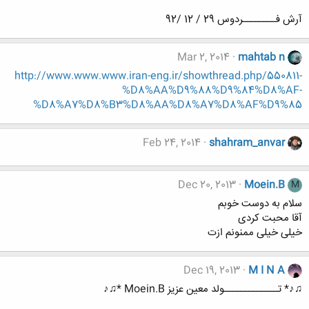
آرش فــــــــردوس 29 / 12 /92
Mar 2, 2014
mahtab n
http://www.www.www.iran-eng.ir/showthread.php/550811-
%D8%AA%D9%88%D9%84%D8%AF-
%D8%A7%D8%B3%D8%AA%D8%A7%D8%AF%D9%85
Feb 24, 2014
shahram_anvar
Dec 20, 2013
Moein.B
M
سلام به دوست خوبم
آقا محبت کردی
خیلی خیلی ممنونم ازت
Dec 19, 2013
M I N A
♫♪* تـــــــــــــولد معین عزیز Moein.B *♫♪