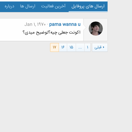
ارسال های پروفایل
آخرین فعالیت
ارسال ها
درباره
Jan 1, 1970
parna wanna u
اکونت جعلی چیه؟توضیح میدی؟
قبلی
1
...
15
16
17