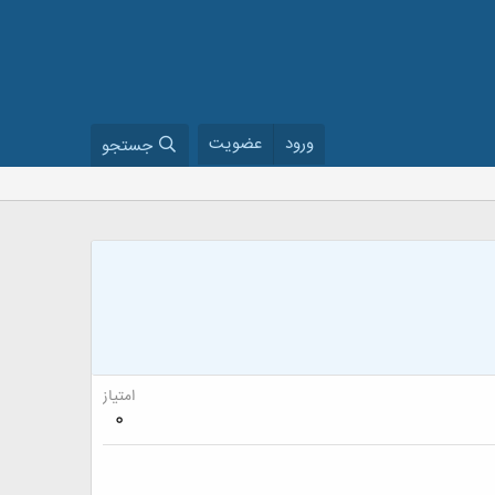
ورود
عضویت
جستجو
امتیاز
0