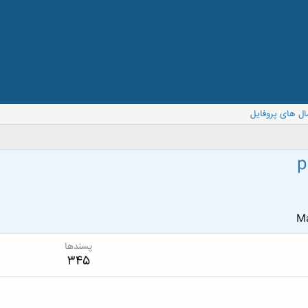
ال های پروفایل
p
Ma
پسندها
345