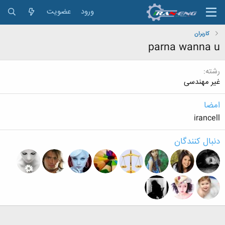
ورود
عضویت
کاربران
parna wanna u
رشته
غیر مهندسی
امضا
irancell
دنبال کنندگان