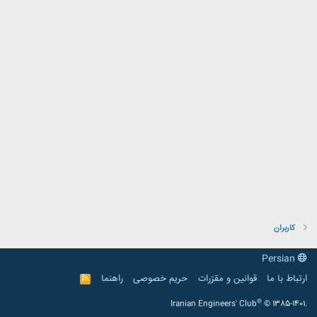
کاربران
Persian
ارتباط با ما
قوانین و مقرّرات
حریم خصوصی
راهنما
R
S
S
®
Iranian Engineers' Club
© 1385-1401.