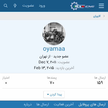
ورود
عضویت
کاربران
oyamaa
عضو جدید
·
از
نهران
عضویت
Dec 7, 2011
آخرین بازدید
Feb 13, 2015
ارسال ها
پسندها
امتیاز
0
70
159
پیدا کردن
ارسال های پروفایل
آخرین فعالیت
ارسال ها
درباره