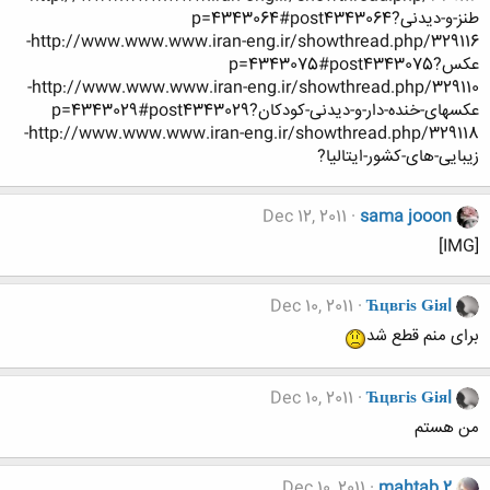
طنز-و-دیدنی?p=4343064#post4343064
http://www.www.www.iran-eng.ir/showthread.php/329116-
عکس?p=4343075#post4343075
http://www.www.www.iran-eng.ir/showthread.php/329110-
عکسهای-خنده-دار-و-دیدنی-کودکان?p=4343029#post4343029
http://www.www.www.iran-eng.ir/showthread.php/329118-
زیبایی-های-کشور-ایتالیا?
Dec 12, 2011
sama jooon
[IMG]
Dec 10, 2011
Ћцвгіѕ Ǥіяl
برای منم قطع شد
Dec 10, 2011
Ћцвгіѕ Ǥіяl
من هستم
Dec 10, 2011
mahtab 2