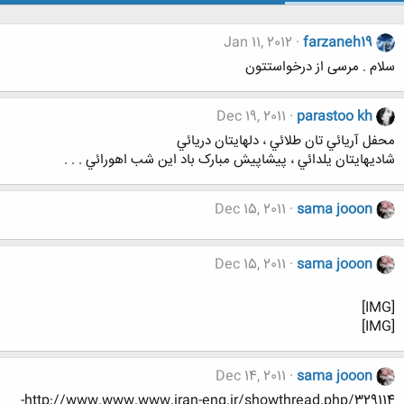
Jan 11, 2012
farzaneh19
سلام . مرسی از درخواستتون
Dec 19, 2011
parastoo kh
محفل آريائي تان طلائي ، دلهايتان دريائي
شاديهايتان يلدائي ، پيشاپيش مبارک باد اين شب اهورائي . . .
Dec 15, 2011
sama jooon
Dec 15, 2011
sama jooon
[IMG]
[IMG]
Dec 14, 2011
sama jooon
http://www.www.www.iran-eng.ir/showthread.php/329114-