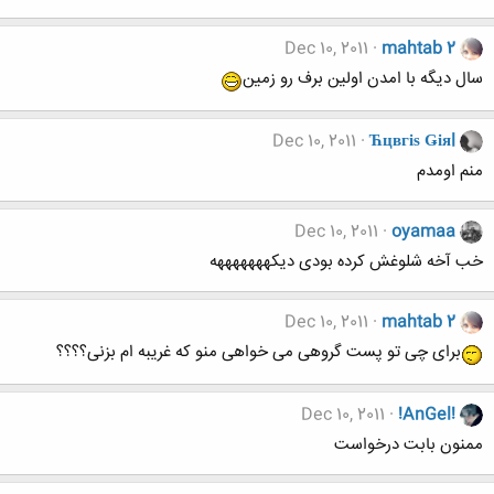
Dec 10, 2011
mahtab 2
سال دیگه با امدن اولین برف رو زمین
Dec 10, 2011
Ћцвгіѕ Ǥіяl
منم اومدم
Dec 10, 2011
oyamaa
خب آخه شلوغش کرده بودی دیکهههههههه
Dec 10, 2011
mahtab 2
برای چی تو پست گروهی می خواهی منو که غریبه ام بزنی؟؟؟؟
Dec 10, 2011
!AnGel!
ممنون بابت درخواست