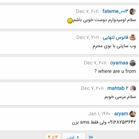
Dec 7, 2011
fateme_003
سلام اومیدوارم دوست خوبی باشم
فانوس تنهایی
Dec 7, 2011
وب سایتی با بوی محرم
Dec 7, 2011
oyamaa
where are u from ?
Dec 7, 2011
mahtab 2
سلام.مرسی خوبم
Jan 1, 1970
aryam
09128253642 ولی فقط sms بزن
اول
4 از 4
قبلی