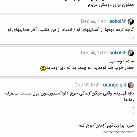
ممنون برای دوستی عزیزم
Dec 15, 2012
sokot92
گرچه کردم ذوقها از آشناییهای او / انتقام از من کشید، آخر جداییهای او .
. .
Dec 15, 2012
sokot92
سلام دوستم....
چقدر خوب شد اومدید...و چقدر بد که دیر اومدید
Dec 13, 2012
orange.girl
تازه فهمیدم وقتی میگن"زندگی خرج داره"منظورشون پول نیست....صرف
زمانه!
.
.
.
میرم برا زندگیم "زمان"خرج کنم!
--->--->--->--->--->