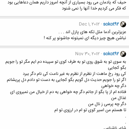
حیف که یادمان می رود بسیاری از آنچه امروز داریم همان دعاهایی بود
که فکر می کردیم خدا آنها را نمی شنود
Dec 1, 2012
sokot92
عزیزترین آدما مثل تکه های پازل اند . . .
نباشن هیچ چیز دیگه ای نمیتونه جاشونو پر کنه !
Nov 30, 2012
sokot92
به سوی تو به شوق روی تو به طرف کوی تو سپیده دم ایم مگر تو را جویم
بگو کجایی
کی رود رخ ماهت از نظرم از نظرم به غیر نامت کی نام دگر ببرد
اگر تو را جویم حدیث دل گویم بگو کجایی به دست تو دادم دل پریشانم
دگر چه خواهی
فتاده ام از پا بگو از جانم دگر چه خواهی یه دم از خیال من نمیروی ای
غذال من
دگر چه پرسی ز نال من
تا هستم من اسیر کوی تو ام در ارزوی تو ام
.
.
شاعر ناشناس