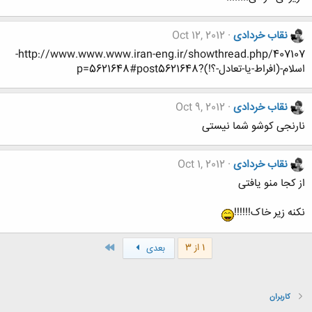
نقاب خردادی
Oct 12, 2012
http://www.www.www.iran-eng.ir/showthread.php/407107-
اسلام-(افراط-یا-تعادل-؟!)?p=5621648#post5621648
نقاب خردادی
Oct 9, 2012
نارنجی کوشو شما نیستی
نقاب خردادی
Oct 1, 2012
از کجا منو یافتی
نکنه زیر خاک!!!!!!
آخر
1 از 3
بعدی
کاربران