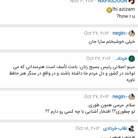
Nov 3, 2012
NAFASJOON
hi azizam!
how r u?
Oct 27, 2012
negin:-
خیلی خوشبختم سارا جان
خرداد..
Oct 27, 2012
خ
مینو اصلانی رئیس بسیج زنان: باعث تأسف است هنرمندانی که می
توانند در کشور و دل مردم جا داشته باشند و در واقع در سنگر هنر حافظ
باوره
Oct 27, 2012
negin:-
سلام. مرسی همون طوری.
تو چطوری؟؟ افتخار آشنایی با چه کسی رو دارم ؟؟
نقاب خردادی
Oct 18, 2012
عزیزمی مرسی........