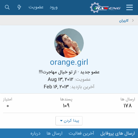
ورود
عضویت
کاربران
orange.girl
عضو جدید
·
از
تو خیال مهاجرت!!!
عضویت
Aug 13, 2012
آخرین بازدید
Feb 16, 2013
ارسال ها
پسندها
امتیاز
0
109
178
پیدا کردن
ارسال های پروفایل
آخرین فعالیت
ارسال ها
درباره