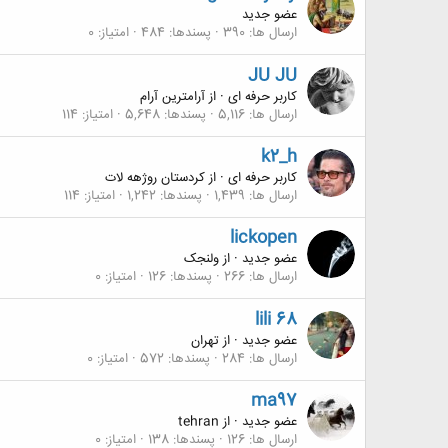
عضو جدید
ارسال ها
390
پسندها
484
امتیاز
0
JU JU
کاربر حرفه ای
·
از
آرامترین آرام
ارسال ها
5,116
پسندها
5,648
امتیاز
114
k2_h
کاربر حرفه ای
·
از
کردستان روژهه لات
ارسال ها
1,439
پسندها
1,242
امتیاز
114
lickopen
عضو جدید
·
از
ولنجک
ارسال ها
266
پسندها
126
امتیاز
0
lili 68
عضو جدید
·
از
تهران
ارسال ها
284
پسندها
572
امتیاز
0
ma97
عضو جدید
·
از
tehran
ارسال ها
126
پسندها
138
امتیاز
0