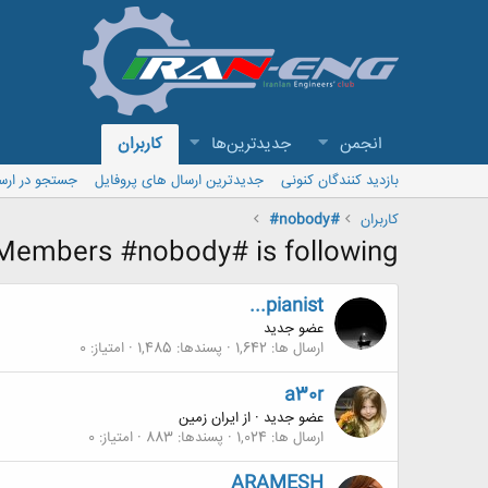
انجمن
جدیدترین‌ها
کاربران
بازدید کنندگان کنونی
جدیدترین ارسال های پروفایل
جستجو در ارس
کاربران
#nobody#
Members #nobody# is following
...pianist
عضو جدید
ارسال ها
1,642
پسندها
1,485
امتیاز
0
a30r
عضو جدید
·
از
ايران زمين
ارسال ها
1,024
پسندها
883
امتیاز
0
ARAMESH