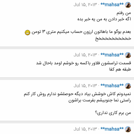
Jul 15, 2013
**mahsa**
من رفتم
اگه خبر دادن به من یه خبر بده
بعدم بوگو ما باهاتون ارزون حساب میکنیم متری 3 تومن
خخخخخخخخخخخ
Jul 15, 2013
**mahsa**
قسمت تراسشون فلاور باکسه رو خوشم اومد باحال شد
طبقه هم کفا
Jul 15, 2013
**mahsa**
نمیدونم کاش خوشش بیاد دیگه حوصلشو ندارم روش کار کنم
راستی نما جنوبیشم بفرست براشون
من برم کاری نداری؟
Jul 15, 2013
**mahsa**