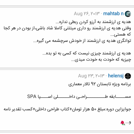
Aug 26, 2013
mahtab n
هدیه ی ارزشمند به آرزو کردن ربطی نداره...
وقتی هدیه ی ارزشمند رو داری میتئنی کاملا شاد باشی،از بودن در هر کجا
که هستی...
توانگری هدیه ی ارزشمند از خودش سرچشمه می گیره...
هدیه ی ارزشمند چیزی نیست که کسی به تو بده...
چیزیه که خودت به خودت میدی...
Aug 23, 2013
helensj
برنامه ویژه تابستان 92 تالار معماری
مســـــابقه طــــــــــراحـی داخــــــلی اســــپا SPA
جوایزاین دوره:مبلغ 50 هزار تومان+کتاب طراحی داخلی+کسب تقدیر نامه
و...