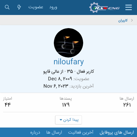
ورود
عضویت
کاربران
niloufary
کاربر فعال
·
35
·
از
عالی قاپو
عضویت
Dec 8, 2009
آخرین بازدید
Nov 6, 2023
ارسال ها
پسندها
امتیاز
44
179
261
پیدا کردن
ارسال های پروفایل
آخرین فعالیت
ارسال ها
درباره