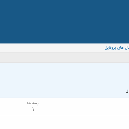
ال های پروفایل
J
پسندها
1