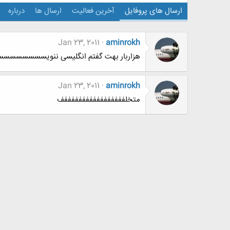
ارسال های پروفایل
آخرین فعالیت
ارسال ها
درباره
Jan 23, 2011
aminrokh
هزاربار بهت گفتم انگلیسی ننویسسسس
Jan 23, 2011
aminrokh
متخلفففففففففففففففففف