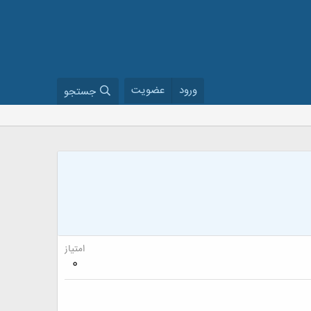
ورود
عضویت
جستجو
امتیاز
0