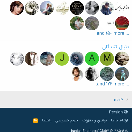
... and 150 more.
دنبال کنندگان
J
A
M
... and 122 more.
کاربران
Persian
ارتباط با ما
قوانین و مقرّرات
حریم خصوصی
راهنما
R
S
S
®
Iranian Engineers' Club
© 1385-1401.