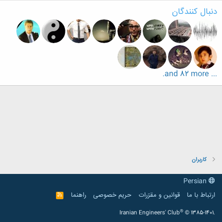
دنبال کنندگان
... and 82 more.
کاربران
Persian
ارتباط با ما
قوانین و مقرّرات
حریم خصوصی
راهنما
R
S
S
®
Iranian Engineers' Club
© 1385-1401.