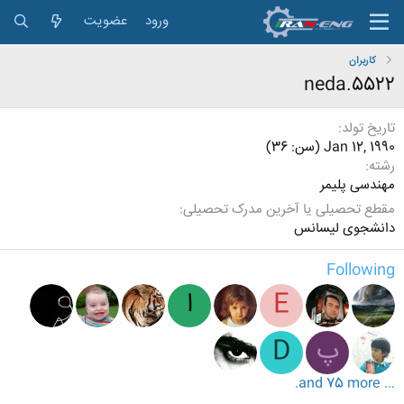
ورود
عضویت
کاربران
neda.5522
تاریخ تولد
Jan 12, 1990 (سن: 36)
رشته
‌مهندسی پلیمر
مقطع تحصیلی یا آخرین مدرک تحصیلی
دانشجوی لیسانس
Following
E
ا
پ
D
... and 75 more.