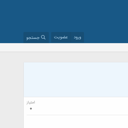
ورود
عضویت
جستجو
امتیاز
0