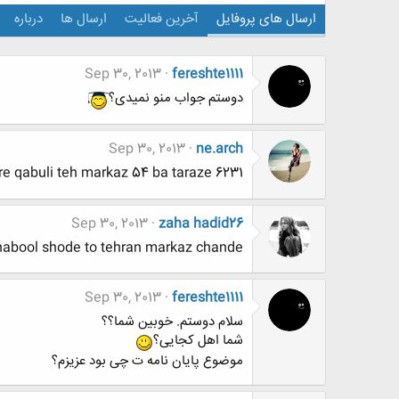
ارسال های پروفایل
آخرین فعالیت
ارسال ها
درباره
Sep 30, 2013
fereshte1111
دوستم جواب منو نمیدی؟
Sep 30, 2013
ne.arch
re qabuli teh markaz 54 ba taraze 6231
Sep 30, 2013
zaha hadid26
habool shode to tehran markaz chande?
Sep 30, 2013
fereshte1111
سلام دوستم. خوبین شما؟؟
شما اهل کجایی؟
موضوع پایان نامه ت چی بود عزیزم؟