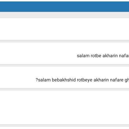
salam rotbe akharin nafa
salam bebakhshid rotbeye akharin nafare g