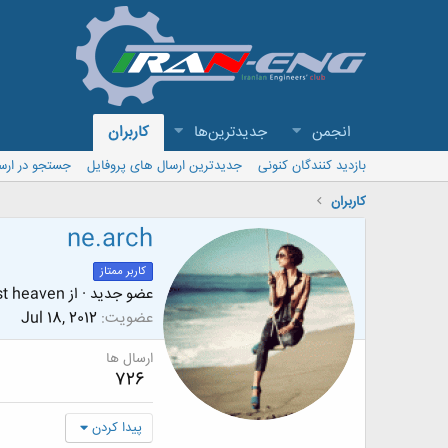
انجمن
جدیدترین‌ها
کاربران
بازدید کنندگان کنونی
جدیدترین ارسال های پروفایل
جستجو در ارس
کاربران
ne.arch
کاربر ممتاز
عضو جدید
·
از
st heaven
عضویت
Jul 18, 2012
ارسال ها
726
پیدا کردن