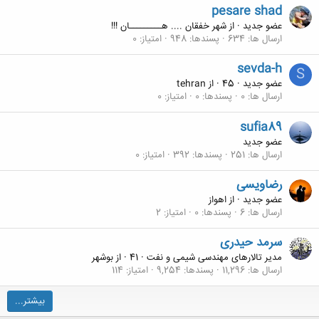
pesare shad
عضو جدید
·
از
شهر خفقان .... هـــــــــان !!!
ارسال ها
634
پسندها
948
امتیاز
0
sevda-h
S
عضو جدید
·
45
·
از
tehran
ارسال ها
0
پسندها
0
امتیاز
0
sufia89
عضو جدید
ارسال ها
251
پسندها
392
امتیاز
0
رضاویسی
عضو جدید
·
از
اهواز
ارسال ها
6
پسندها
0
امتیاز
2
سرمد حیدری
مدیر تالارهای مهندسی شیمی و نفت
·
41
·
از
بوشهر
ارسال ها
11,296
پسندها
9,254
امتیاز
114
بیشتر...