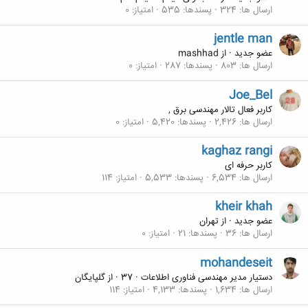
ارسال ها
324
پسندها
535
امتیاز
0
jentle man
عضو جدید
·
از
mashhad
ارسال ها
803
پسندها
287
امتیاز
0
Joe_Bel
کاربر فعال تالار مهندسی برق ,
ارسال ها
2,426
پسندها
5,420
امتیاز
0
kaghaz rangi
کاربر حرفه ای
ارسال ها
6,534
پسندها
5,533
امتیاز
114
kheir khah
عضو جدید
·
از
تهران
ارسال ها
36
پسندها
21
امتیاز
0
mohandeseit
دستیار مدیر مهندسی فناوری اطلاعات
·
37
·
از
گلپايگان
ارسال ها
1,634
پسندها
4,133
امتیاز
114