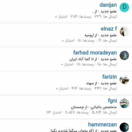
danijan
D
عضو جدید
·
از
.
ارسال ها
239
پسندها
284
امتیاز
0
elnaz f
عضو جدید
·
از
ارومیه
ارسال ها
19
پسندها
18
امتیاز
0
farhad moradeyan
عضو جدید
·
از
نا کجا آباد ایران
ارسال ها
110
پسندها
111
امتیاز
0
farizin
عضو جدید
·
از
سهند
ارسال ها
442
پسندها
414
امتیاز
0
fgni
متخصص باغبانی
·
از
چمستان
ارسال ها
5,814
پسندها
7,057
امتیاز
114
hammerzan
عضو جدید
·
از
اگه بخوای میگم! شایدم نگم!