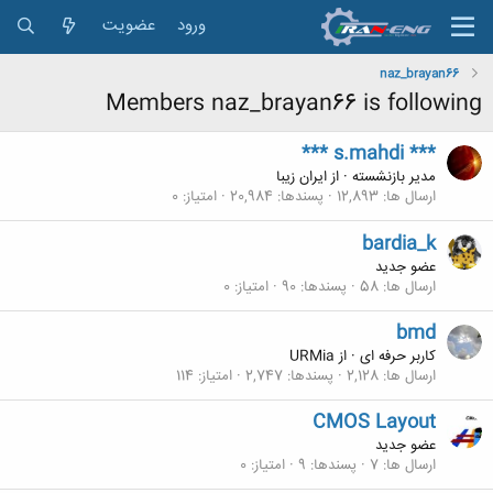
ورود
عضویت
naz_brayan66
Members naz_brayan66 is following
*** s.mahdi ***
مدیر بازنشسته
·
از
ایران زیبا
ارسال ها
12,893
پسندها
20,984
امتیاز
0
bardia_k
عضو جدید
ارسال ها
58
پسندها
90
امتیاز
0
bmd
کاربر حرفه ای
·
از
URMia
ارسال ها
2,128
پسندها
2,747
امتیاز
114
CMOS Layout
عضو جدید
ارسال ها
7
پسندها
9
امتیاز
0