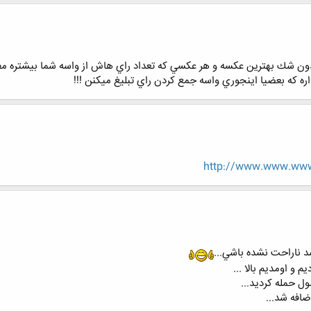
ن شك بهترين عكسه و هر عكسي كه تعداد راي هاش از واسه شما بيشتره م
ره كه بعضيا اينجوري واسه جمع كردن راي تبليغ ميكنن !!!
http://www.www.www.
د ناراحت نشده باشي...
افه شد...