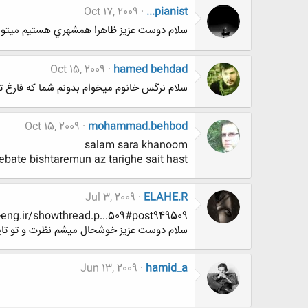
Oct 17, 2009
...pianist
سلام دوست عزيز ظاهرا همشهري هستيم ميتون
Oct 15, 2009
hamed behdad
سلام نرگس خانوم میخوام بدونم شما که فارغ تح
Oct 15, 2009
mohammad.behbod
salam sara khanoom
bate bishtaremun az tarighe sait hast?
Jul 3, 2009
ELAHE.R
ng.ir/showthread.p...509#post949509
سلام دوست عزيز خوشحال ميشم نظرت و تو تايپ
Jun 13, 2009
hamid_a