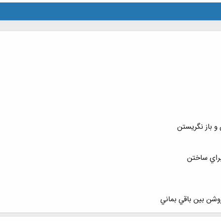
 و باز نگريستن
براي ساختن
وشن بين باقي بماني