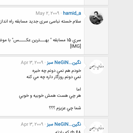
May 2, 2009
hamid_a
سلام خسته نباسی سری جدید مسابقه راه اندا
سري 15 مسابقه " بهـــترين عكــــس" با موضوع ((( قشنگ ترین گل )))
[IMG]
نگين...NeGiN سبز
Apr 3, 2009
خودم هم نمي دونم چه خبره
نمي دونم روزگار داره چه مي كنه
اما
هر چي هست همش خوبيه و خوبي
شما چي عزيزم ؟؟؟
نگين...NeGiN سبز
Apr 3, 2009
rh 68 كه يادته