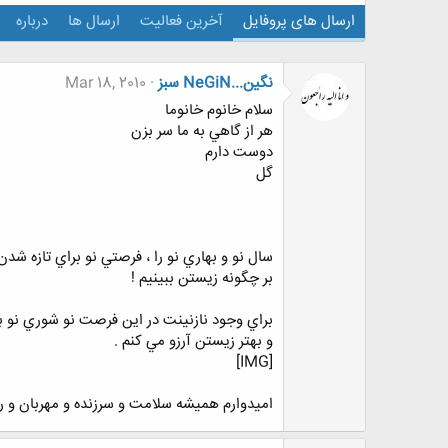
ارسال های پروفایل
آخرین فعالیت
ارسال ها
درباره
نگين...NeGiN سبز
Mar 18, 2010
سلام خانوم خانوما
هر از گاهي به ما سر بزن
دوست دارم
گل
سال نو و بهاري نو را ، فرصتي نو براي تازه شدن
بر چگونه زيستن ببينيم !
براي وجود نازنينت در اين فرصت نو شوري نو 
و بهتر زيستن آرزو مي كنم .
[IMG]
اميدوارم هميشه سلامت و سرزنده و مهربان و ر