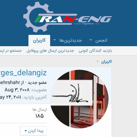
انجمن
جدیدترین‌ها
کاربران
بازدید کنندگان کنونی
جدیدترین ارسال های پروفایل
جستجو در ارس
کاربران
rges_delangiz
عضو جدید
·
از
mehrshahr
عضویت
Aug 3, 2008
آخرین بازدید
y 24, 2011
ارسال ها
185
پیدا کردن