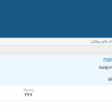
ال های پروفایل
na
karaj-
Ma
پسندها
277