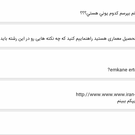
م بپرسم كدوم يوني هستي؟؟؟
صیل معماری هستید راهنماییم کنید که چه نکته هایی رو در این رشته باید رع
emkane erte
http://www.www.www.iran-e
كم ببينم