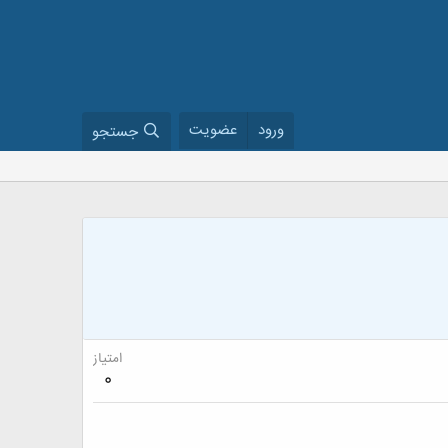
ورود
عضویت
جستجو
امتیاز
0