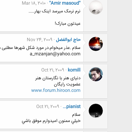
Mar 18, 2010
"Amir masoud"
نرم نرمک میرسد اینک بهار.....
عیدتون مبارک!
حاج ابوالفضل
Nov 24, 2009
سلام .عذر میخوام.در مورد شکل شهرها مطلبی 
a_mzanjan@yahoo.com
Oct 21, 2009
komill
دنیای هنر با نگارستان هنر
عضویت رایگان
www.forum.hiroon.com
Oct 21, 2009
...pianist
سلام
خيلي ممنون اميدوارم موفق باشي