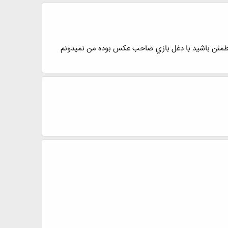
طمئن باشيد با دغل بازي صاحب عكس بوده من نميدونم