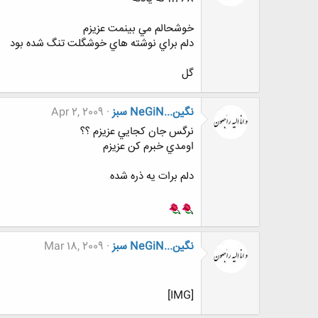
خوشحالم مي بينمت عزيزم
دلم براي نوشته هاي خوشگلت تنگ شده بود
گل
نگين...NeGiN سبز
Apr 2, 2009
نرگس جان كجايي عزيزم ؟؟
اومدي خبرم كن عزيزم
دلم برات يه ذره شده
نگين...NeGiN سبز
Mar 18, 2009
[IMG]