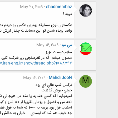
May 20, 2009
shadmehrbaz
درود !
عكستون توي مسايقه بهترين عكس رو ديدم بدو
واقعا برنده شدن تو اين مسابقات چقدر ارزش دا
مي مو
May 16, 2009
سلام دوست عزیز
ممنون میشم اگه در نظرسنجی زیر شرکت کنی.
iran-eng.ir/showthread.php?t=88747
May 16, 2009
Mahdi JooN
M
نرگس شب عالي اي بود...
خيلي خوش گذشت...
اميدوارم اگه كسي خنديد يا مثه من هيجاني ش
آخه من و فضول و پژمان تقريبا از 100 شروع كرديم و اومديم بالا ...
امشب قرار بود برسه به 1000 كه شما به قول فضول حمله كرديد...
چه خوب هم شد كه اومدي ....خيلي به حالش اض