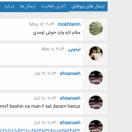
ارسال های پروفایل
آخرین فعالیت
ارسال ها
درباره
May 16, 2014
mokhtarim
سلام تازه وارد خوش اومدی
لیمویی
Mar 8, 2014
Jul 19, 2013
ehsanseh
Jul 18, 2013
ehsanseh
mvf bashin.na man 2 sal daram hanuz
Jul 17, 2013
ehsanseh
%A7%D8%B3?p=6564532#post6564532