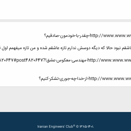
ht-چقدر-با-خودمون-صادقیم؟
قم نبود حالا که دیگه دوسش ندارم تازه عاشقم شده و من تازه میفهمم اول 
معکوس-عشق!?p=4820647#post4820647
h-از-خدا-چه-جوری-تشکر-کنیم؟
®
Iranian Engineers' Club
© 1385-1401.