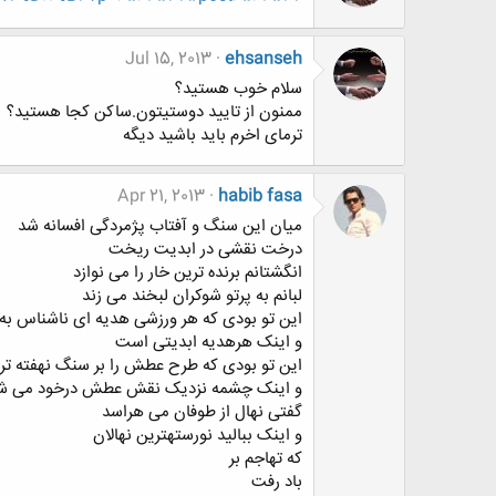
Jul 15, 2013
ehsanseh
سلام خوب هستید؟
ممنون از تایید دوستیتون.ساکن کجا هستید؟
ترمای اخرم باید باشید دیگه
Apr 21, 2013
habib fasa
میان این سنگ و آفتاب پژمردگی افسانه شد
درخت نقشی در ابدیت ریخت
انگشتانم برنده ترین خار را می نوازد
لبانم به پرتو شوکران لبخند می زند
این تو بودی که هر ورزشی هدیه ای ناشناس ب
و اینک هرهدیه ابدیتی است
این تو بودی که طرح عطش را بر سنگ نهفته ت
و اینک چشمه نزدیک نقش عطش درخود می ش
گفتی نهال از طوفان می هراسد
و اینک ببالید نورستهترین نهالان
که تهاجم بر
باد رفت