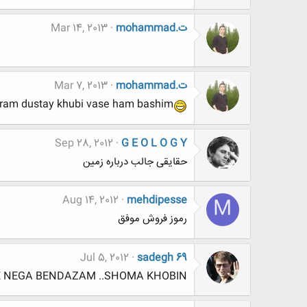
mohammad.ت
Mar 14, 2013
mohammad.ت
Mar 7, 2013
ram dustay khubi vase ham bashim
Sep 28, 2012
G E O L O G Y
حقایقی جالب درباره زمین
Aug 14, 2012
mehdipesse
M
رموز فروش موفق
Jul 5, 2012
sadegh 69
 NEGA BENDAZAM ..SHOMA KHOBIN?