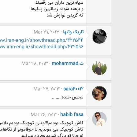
سیاه ترین ماران می رقصند
و برهنه شوید زیباترین پیکرها
که گزیدن نوازش شد
تاریک وتنها
Mar 31, 2013
.iran-eng.ir/showthread.php/422544
w.iran-eng.ir/showthread.php/422596
mohammad.ت
Mar 28, 2013
Mar 27, 2013
sara20012
محض خنده .......
Mar 26, 2013
habib fasa
کاش کوچیک بودیم!!!وقتی کوچیک بودیم دلامون 
کاش کوچیک می موندیم تا حرفامونو از نگاهام
نه حالاکه بزرگ شدیم وفریاد میزنیم