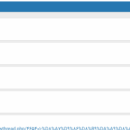
/showthread.php/465401-%D8%A7%D9%86%D8%B9%DA%A9%D8