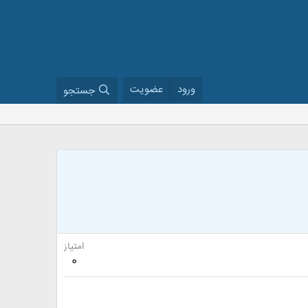
ورود
عضویت
جستجو
امتیاز
0