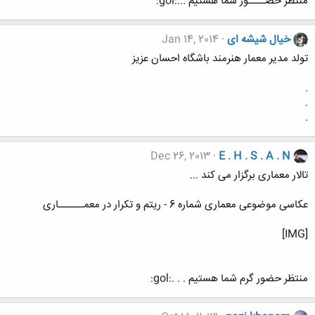
منتظر حضــــور شما هستیم ...:gol:
خیال شیشه ای
Jan 14, 2014
تولد مدیر معمار هنرمند باشگاه احسان عزیز
.
.
.
Dec 26, 2013
E . H . S . A . N
تالار معماری برگزار می کند ...
عکاسی موضوعی معماری شماره 6 - ریتم و تکرار در معمــــــاری
[IMG]
منتظر حضور گرم شما هستیم . . .:gol: