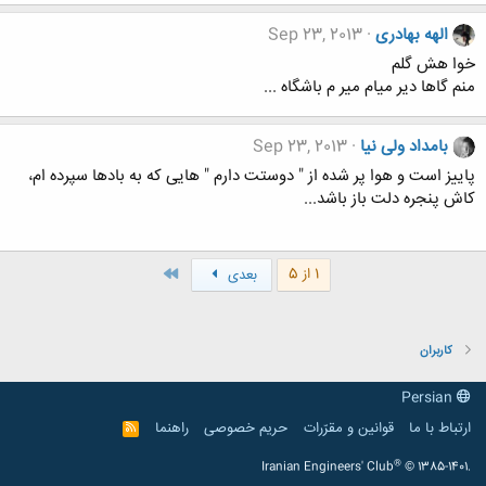
الهه بهادری
Sep 23, 2013
خوا هش گلم
منم گاها دیر میام میر م باشگاه ...
بامداد ولی نیا
Sep 23, 2013
پاییز است و هوا پر شده از " دوستت دارم " هایی که به بادها سپرده ام،
کاش پنجره دلت باز باشد...
آخر
1 از 5
بعدی
کاربران
Persian
ارتباط با ما
قوانین و مقرّرات
حریم خصوصی
راهنما
R
S
S
®
Iranian Engineers' Club
© 1385-1401.