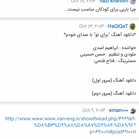
Oct 18, 2013
nazi khanom
چرا باربی برای کودکان مناسب نیست...
Oct 13, 2013
HaQiQaT
*دانلود آهنگ "برای تو" با صدای خودم*
خواننده : ابراهیم اسدی
ملودی و تنظیم : حسن حسینی
مسترینگ : فتاح فتحی
دانلود آهنگ (سرور اول)
دانلود آهنگ (سرور دوم)
Oct 9, 2013
eman000
http://www.www.www.iran-eng.ir/showthread.php/499959-
%D8%B3%D9%88%D8%A7%D9%84-%D8%9F?
p=6910011#post6910011