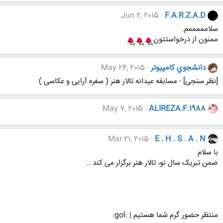
Jun 2, 2015
F.A.R.Z.A.D
سلامممممم.
ممنون از درخواستتون
دانشجوي كامپيوتر
May 26, 2015
[نظر سنجی] - مسابقه عیدانه تالار هنر ( سفره آرایی و عکاسی )
May 7, 2015
ALIREZA.F.1988
Mar 21, 2015
E . H . S . A . N
با سلام
ضمن تبریک سال نو، تالار هنر برگزار می کند ..
منتظر حضور گرم شما هستیم | :gol: