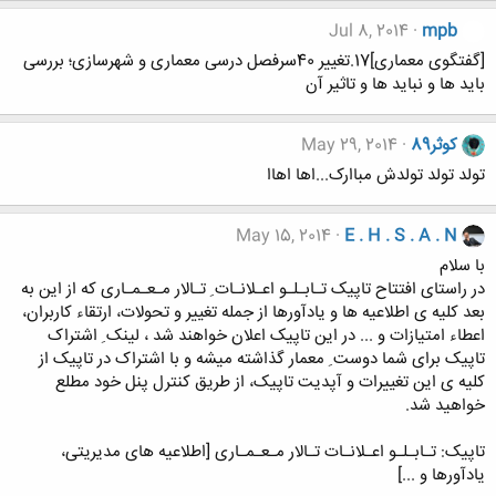
Jul 8, 2014
mpb
[گفتگوی معماری]17.تغییر 40سرفصل درسی معماری و شهرسازی؛ بررسی
باید ها و نباید ها و تاثیر آن
کوثر89
May 29, 2014
تولد تولد تولدش مباارک...اها اهاا
May 15, 2014
E . H . S . A . N
با سلام
در راستای افتتاح تاپیک تـابـلـو اعـلانـات ِ تـالار مـعـمـاری که از این به
بعد کلیه ی اطلاعیه ها و یادآورها از جمله تغییر و تحولات، ارتقاء کاربران،
اعطاء امتیازات و ... در این تاپیک اعلان خواهند شد ، لینک ِ اشتراک
تاپیک برای شما دوست ِ معمار گذاشته میشه و با اشتراک در تاپیک از
کلیه ی این تغییرات و آپدیت تاپیک، از طریق کنترل پنل خود مطلع
خواهید شد.
تاپیک: تـابـلـو اعـلانـات تـالار مـعـمـاری [اطلاعیه های مدیریتی،
یادآورها و ...]