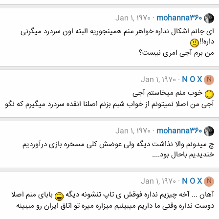
Jan 1, 1970
mohanna360
ای جانم اشکال نداره خواهر منم همینجوریه البته اون سردرد میگرنی
داره!!
من برم آجی امری نیست؟
Jan 1, 1970
N O X
N
خوب منم میخاستم آجی
آجی من اصلا نمیتونم از خواب شبم بزنم اصلنا انقده سردرد میگیرم که نگو
Jan 1, 1970
mohanna360
چ میدونم والا نذاشت دیگه ولی عوضش کلی مسخره بازی درآوردیم
خندیدیم باحال بود....
Jan 1, 1970
N O X
N
آهان ... آخه چیزیم نداره فوقش ی تاپ تنشونه دیگه
بابای منم اصلا
دوست نداره وقتی ما داریم میبینیم میزاره میره تو اتاق ایران رو میبینه