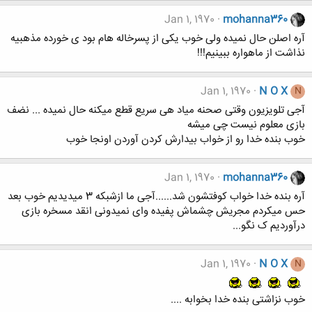
Jan 1, 1970
mohanna360
آره اصلن حال نمیده ولی خوب یکی از پسرخاله هام بود ی خورده مذهبیه
نذاشت از ماهواره ببینیم!!!
Jan 1, 1970
N O X
N
آجی تلویزیون وقتی صحنه میاد هی سریع قطع میکنه حال نمیده ... نضف
بازی معلوم نیست چی میشه
خوب بنده خدا رو از خواب بیدارش کردن آوردن اونجا خوب
Jan 1, 1970
mohanna360
آره بنده خدا خواب کوفتشون شد......آجی ما ازشبکه 3 میدیدیم خوب بعد
حس میکردم مجریش چشماش پفیده وای نمیدونی انقد مسخره بازی
درآوردیم ک نگو...
Jan 1, 1970
N O X
N
خوب نزاشتی بنده خدا بخوابه ....