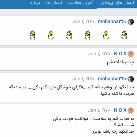
ارسال های پروفایل
آخرین فعالیت
ارسال ها
درباره
Jan 1, 1970
mohanna360
Jan 1, 1970
N O X
N
چشم فدات شم
Jan 1, 1970
mohanna360
خدا نگهدار توهم باشه گلم....فکرای خوشگل خوشگلم بکن....نبینم دیگه
سردرد داشته باشیا...
Jan 1, 1970
N O X
N
نه فدات شم به سلامت .. مواظب خودت باش
شبت قشنگ
خدانگهدارت باشه عزیزم