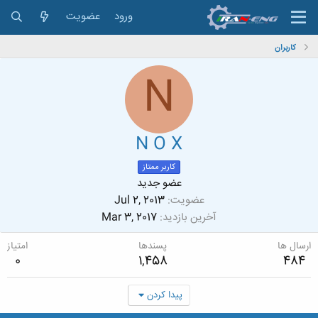
ورود
عضویت
کاربران
N
N O X
کاربر ممتاز
عضو جدید
عضویت
Jul 2, 2013
آخرین بازدید
Mar 3, 2017
ارسال ها
پسندها
امتیاز
0
1,458
484
پیدا کردن