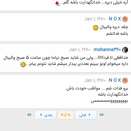
آره خیلی دیره....خدانگهدارت باشه گلم...
Jan 1, 1970
N O X
N
چقد دیره والیبال
باشه فداتشم
Jan 1, 1970
mohanna360
خدافظی تا فردااااا....ولی من شاید صبح نیاما چون ساعت 5 صبح والیبال
داره میخوام اونو ببینم بعددیر بیدار میشم شاید نتونم بیام...
Jan 1, 1970
N O X
N
برو فدات شم ... مواظب خودت باش
خدانگهدارت باشه
بووووووووسسسسس
اول
آخر
10 از 11
قبلی
بعدی