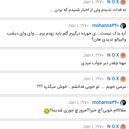
Jan 1, 1970
N O X
N
نه فدات ندیدم ولی از اخبار شنیدم که بردن ...
Jan 1, 1970
mohanna360
آره بدک نیست....ی خورده درگیرم گلم باید زودم برم.....وای وای دیشب
والیبالو ندیدی هان؟
Jan 1, 1970
N O X
N
مهنا چقدر دیر جواب میدی
Jan 1, 1970
N O X
N
مرسی خوبم .... تو خوبی فداتشم .. خوش میگذره ؟؟؟
Jan 1, 1970
mohanna360
سلااااام خوبی؟چ خبرا؟امروز چ جوری شدیما!!
Jan 1, 1970
N O X
N