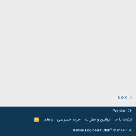
N O X
Persian
ارتباط با ما
قوانین و مقرّرات
حریم خصوصی
راهنما
R
S
S
®
Iranian Engineers' Club
© 1385-1401.